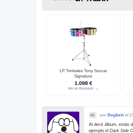
LP Timbales Tony Succar
Signature
1.098 €
Ver en thomann
→
por
Dogbert
el 2
#2
Al decir álbum, estás d
ejemplo el
Dark Side 