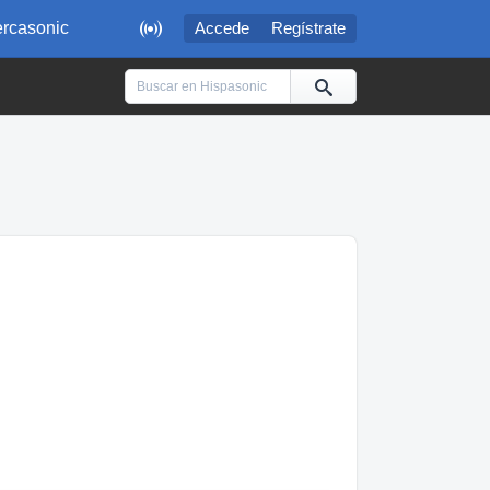

rcasonic
Accede
Regístrate