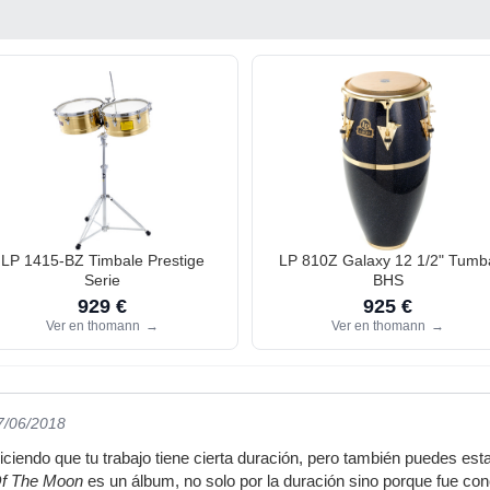
LP 1415-BZ Timbale Prestige
LP 810Z Galaxy 12 1/2" Tumb
Serie
BHS
929 €
925 €
Ver en thomann
→
Ver en thomann
→
7/06/2018
iciendo que tu trabajo tiene cierta duración, pero también puedes esta
Of The Moon
es un álbum, no solo por la duración sino porque fue con