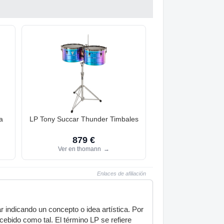
a
LP Tony Succar Thunder Timbales
879 €
Ver en thomann
→
Enlaces de afiliación
r indicando un concepto o idea artística. Por
cebido como tal. El término LP se refiere