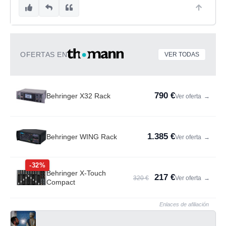
OFERTAS EN
VER TODAS
790 €
Behringer X32 Rack
Ver oferta
→
1.385 €
Behringer WING Rack
Ver oferta
→
-32%
Behringer X-Touch
217 €
320 €
Ver oferta
→
Compact
Enlaces de afiliación