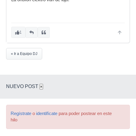
1
« Ir a Equipo DJ
NUEVO POST
×
Regístrate
o
identifícate
para poder postear en este
hilo