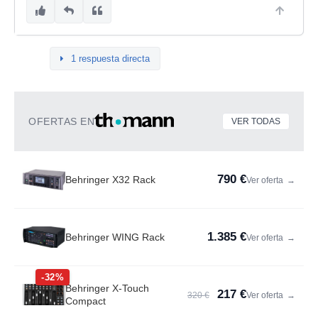
1 respuesta directa
OFERTAS EN
VER TODAS
790 €
Behringer X32 Rack
Ver oferta
→
1.385 €
Behringer WING Rack
Ver oferta
→
-32%
Behringer X-Touch
217 €
320 €
Ver oferta
→
Compact