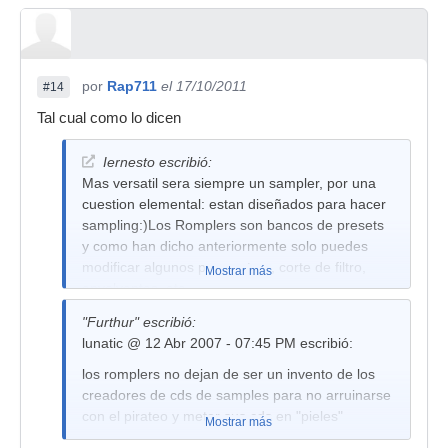
por
Rap711
el 17/10/2011
#14
Tal cual como lo dicen
Iernesto escribió:
Mas versatil sera siempre un sampler, por una
cuestion elemental: estan diseñados para hacer
sampling:)Los Romplers son bancos de presets
y como han dicho anteriormente solo puedes
modificar algunos parametros, corte de filtro,
Mostrar más
envolventes..etc...
"Furthur" escribió:
lunatic @ 12 Abr 2007 - 07:45 PM escribió:
los romplers no dejan de ser un invento de los
creadores de cds de samples para no arruinarse
con el pirateo y meter sus cds en "pieles"
Mostrar más