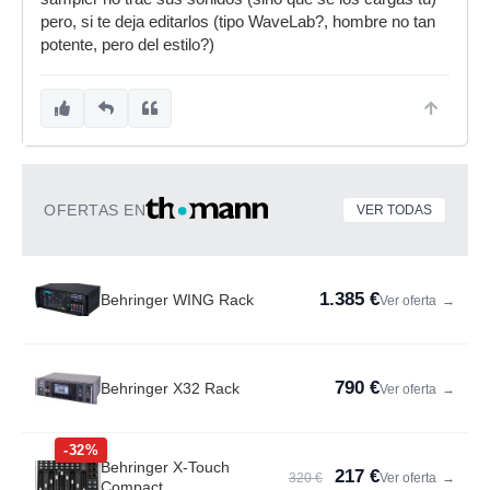
pero, si te deja editarlos (tipo WaveLab?, hombre no tan
potente, pero del estilo?)
OFERTAS EN
VER TODAS
1.385 €
Behringer WING Rack
Ver oferta
→
790 €
Behringer X32 Rack
Ver oferta
→
-32%
Behringer X-Touch
217 €
320 €
Ver oferta
→
Compact