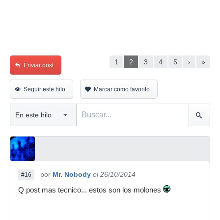
1
2
3
4
5
›
»
Enviar post
Seguir este hilo
Marcar como favorito
por
Mr. Nobody
el 26/10/2014
#16
Q post mas tecnico... estos son los molones