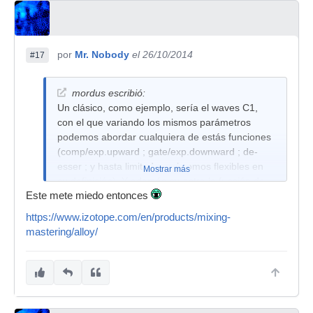
por
Mr. Nobody
el 26/10/2014
#17
mordus escribió:
Un clásico, como ejemplo, sería el waves C1,
con el que variando los mismos parámetros
podemos abordar cualquiera de estás funciones
(comp/exp.upward ; gate/exp.downward ; de-
esser ; y hasta limitador - si somos flexibles en
Mostrar más
su definición). Y además muestra la función de
Este mete miedo entonces
transferencia.
https://www.izotope.com/en/products/mixing-
mastering/alloy/