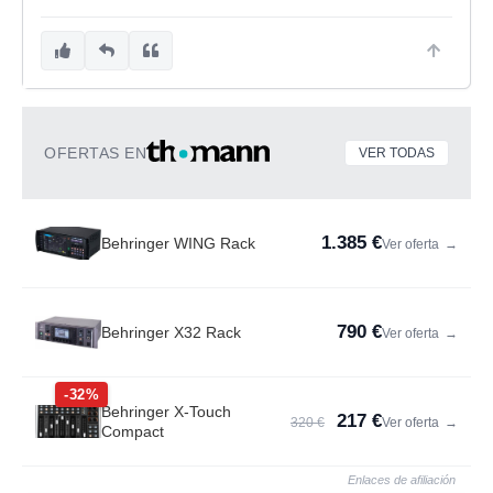
OFERTAS EN
VER TODAS
1.385 €
Behringer WING Rack
Ver oferta
→
790 €
Behringer X32 Rack
Ver oferta
→
-32%
Behringer X-Touch
217 €
320 €
Ver oferta
→
Compact
Enlaces de afiliación