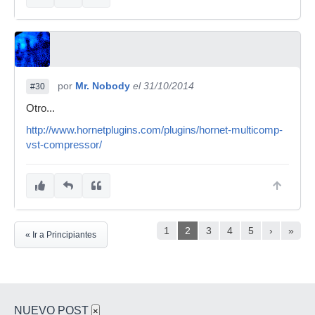
por
Mr. Nobody
el 31/10/2014
#30
Otro...
http://www.hornetplugins.com/plugins/hornet-multicomp-
vst-compressor/
1
2
3
4
5
›
»
« Ir a Principiantes
NUEVO POST
×