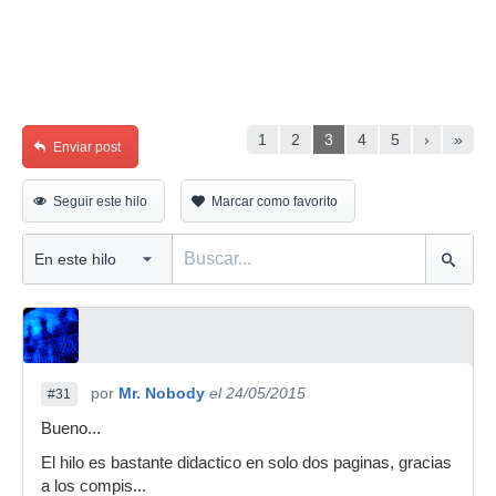
1
2
3
4
5
›
»
Enviar post
Seguir este hilo
Marcar como favorito
por
Mr. Nobody
el 24/05/2015
#31
Bueno...
El hilo es bastante didactico en solo dos paginas, gracias
a los compis...