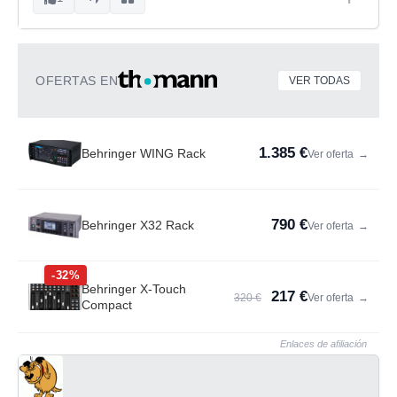
OFERTAS EN
VER TODAS
1.385 €
Behringer WING Rack
Ver oferta
→
790 €
Behringer X32 Rack
Ver oferta
→
-32%
Behringer X-Touch
217 €
320 €
Ver oferta
→
Compact
Enlaces de afiliación