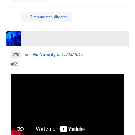
3 respuestas directas
por
Mr. Nobody
el 17/08/2017
#70
#69