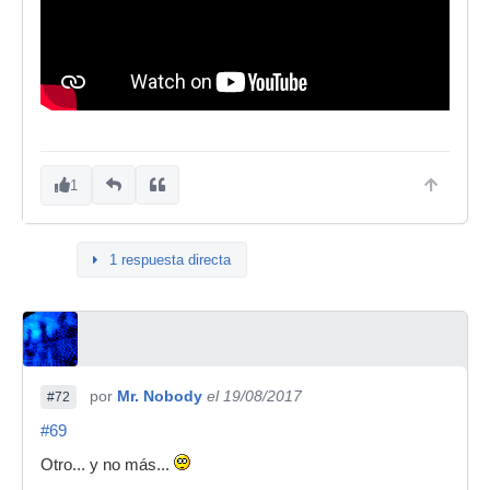
1
1 respuesta directa
por
Mr. Nobody
el 19/08/2017
#72
#69
Otro... y no más...