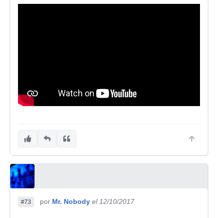
por
Mr. Nobody
el 12/10/2017
#73