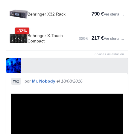
790 €
Behringer X32 Rack
Ver oferta
→
-32%
Behringer X-Touch
217 €
320 €
Ver oferta
→
Compact
Enlaces de afiliación
por
Mr. Nobody
el 10/08/2016
#62