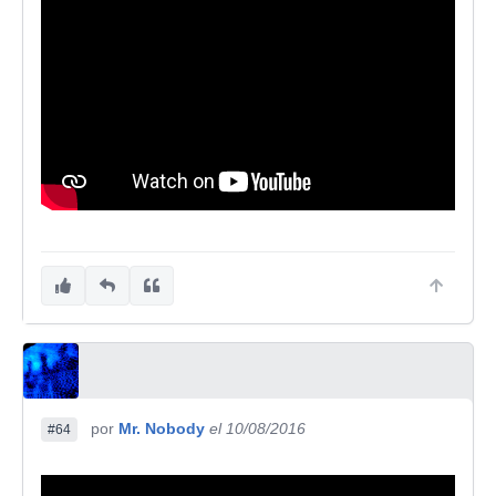
por
Mr. Nobody
el 10/08/2016
#64