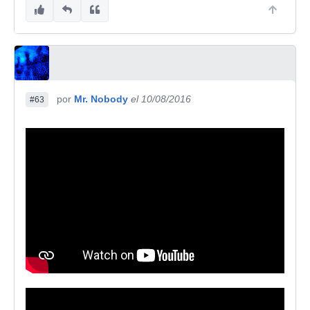
por
Mr. Nobody
el 10/08/2016
#63