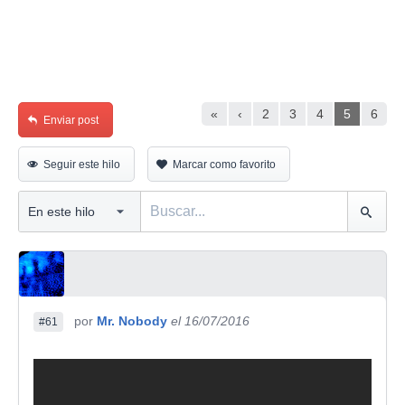
«
‹
2
3
4
5
6
Enviar post
Seguir este hilo
Marcar como favorito
por
Mr. Nobody
el 16/07/2016
#61