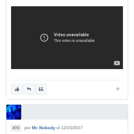
por
Mr. Nobody
el 12/10/2017
#74