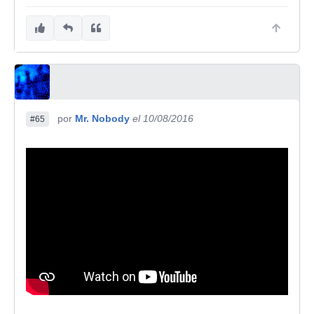
por
Mr. Nobody
el 10/08/2016
#65