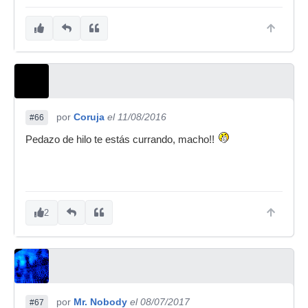
por
Coruja
el 11/08/2016
#66
Pedazo de hilo te estás currando, macho!!
2
por
Mr. Nobody
el 08/07/2017
#67