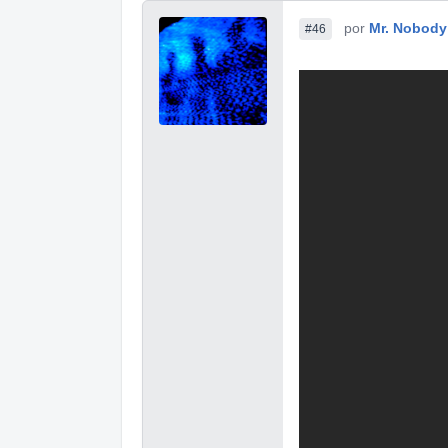
por
Mr. Nobody
#46