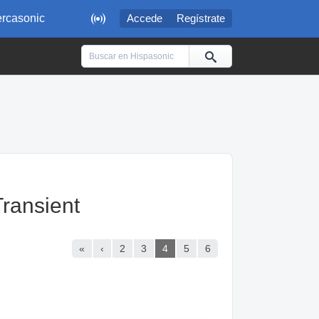

rcasonic
Accede
Regístrate
ransient
«
‹
2
3
4
5
6