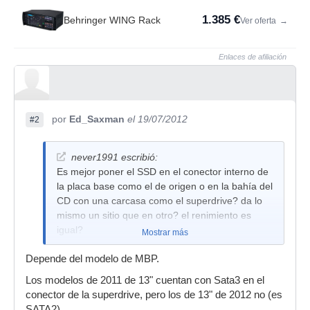
1.385 €
Behringer WING Rack
Ver oferta
→
Enlaces de afiliación
por
Ed_Saxman
el 19/07/2012
#2
never1991 escribió:
Es mejor poner el SSD en el conector interno de
la placa base como el de origen o en la bahía del
CD con una carcasa como el superdrive? da lo
mismo un sitio que en otro? el renimiento es
igual?
Mostrar más
Depende del modelo de MBP.
Los modelos de 2011 de 13" cuentan con Sata3 en el
conector de la superdrive, pero los de 13" de 2012 no (es
SATA2).