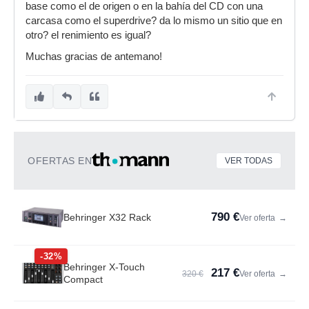
base como el de origen o en la bahía del CD con una
carcasa como el superdrive? da lo mismo un sitio que en
otro? el renimiento es igual?
Muchas gracias de antemano!
OFERTAS EN
VER TODAS
790 €
Behringer X32 Rack
Ver oferta
→
-32%
Behringer X-Touch
217 €
320 €
Ver oferta
→
Compact