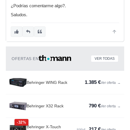
¿Podrías comentarme algo?.
Saludos.
OFERTAS EN
VER TODAS
1.385 €
Behringer WING Rack
Ver oferta
→
790 €
Behringer X32 Rack
Ver oferta
→
-32%
Behringer X-Touch
217 €
320 €
Ver oferta
→