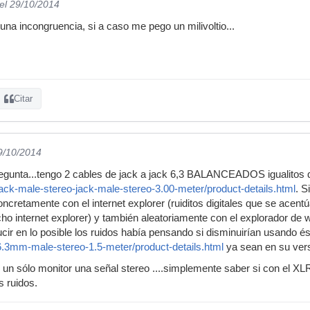
el 29/10/2014
una incongruencia, si a caso me pego un milivoltio...
Citar
9/10/2014
regunta...tengo 2 cables de jack a jack 6,3 BALANCEADOS igualitos 
ack-male-stereo-jack-male-stereo-3.00-meter/product-details.html
. S
 concretamente con el internet explorer (ruiditos digitales que se ac
ho internet explorer) y también aleatoriamente con el explorador d
ucir en lo posible los ruidos había pensando si disminuirían usando é
6.3mm-male-stereo-1.5-meter/product-details.html
ya sean en su vers
 un sólo monitor una señal stereo ....simplemente saber si con el 
s ruidos.