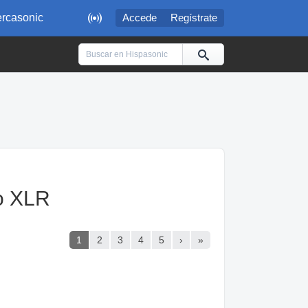

rcasonic
Accede
Regístrate
po XLR
1
2
3
4
5
›
»