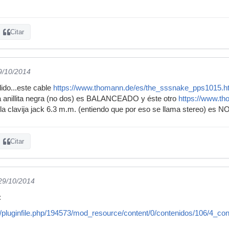
Citar
9/10/2014
dido...este cable
https://www.thomann.de/es/the_sssnake_pps1015.h
la anillita negra (no dos) es BALANCEADO y éste otro
https://www.t
en la clavija jack 6.3 m.m. (entiendo que por eso se llama stereo)
Citar
 29/10/2014
:
es/pluginfile.php/194573/mod_resource/content/0/contenidos/106/4_co