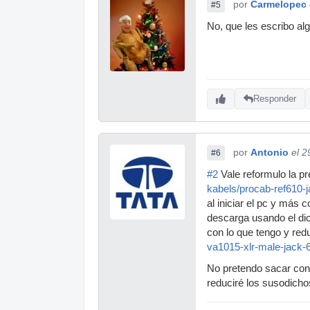
por
Carmelopec
#5
No, que les escribo alg
Responder
por
Antonio
el 2
#6
#2
Vale reformulo la p
kabels/procab-ref610-j
al iniciar el pc y más
descarga usando el dic
con lo que tengo y red
va1015-xlr-male-jack-
No pretendo sacar con
reduciré los susodicho