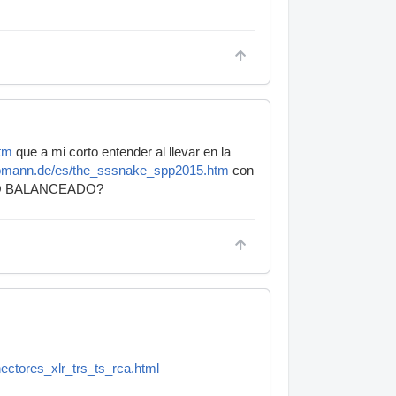
tm
que a mi corto entender al llevar en la
homann.de/es/the_sssnake_spp2015.htm
con
 es NO BALANCEADO?
nectores_xlr_trs_ts_rca.html