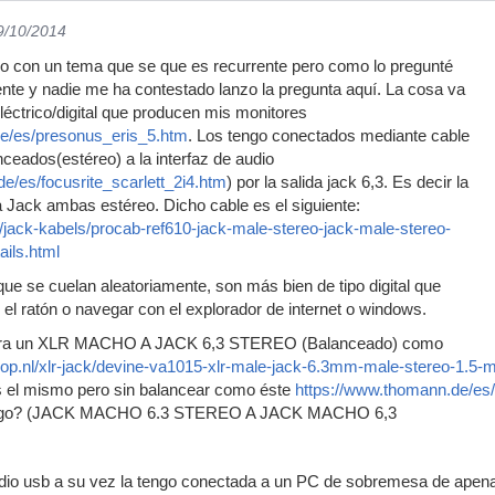
9/10/2014
lo con un tema que se que es recurrente pero como lo pregunté
ente y nadie me ha contestado lanzo la pregunta aquí. La cosa va
 eléctrico/digital que producen mis monitores
e/es/presonus_eris_5.htm
. Los tengo conectados mediante cable
ceados(estéreo) a la interfaz de audio
e/es/focusrite_scarlett_2i4.htm
) por la salida jack 6,3. Es decir la
 Jack ambas estéreo. Dicho cable es el siguiente:
/jack-kabels/procab-ref610-jack-male-stereo-jack-male-stereo-
ails.html
que se cuelan aleatoriamente, son más bien de tipo digital que
 el ratón o navegar con el explorador de internet o windows.
usara un XLR MACHO A JACK 6,3 STEREO (Balanceado) como
op.nl/xlr-jack/devine-va1015-xlr-male-jack-6.3mm-male-stereo-1.5-me
es el mismo pero sin balancear como éste
https://www.thomann.de/e
tengo? (JACK MACHO 6.3 STEREO A JACK MACHO 6,3
audio usb a su vez la tengo conectada a un PC de sobremesa de apen