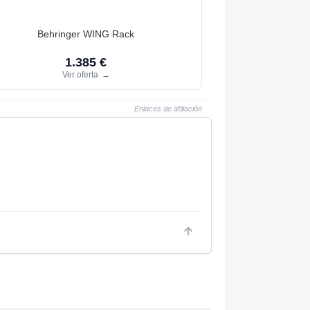
Behringer WING Rack
1.385 €
Ver oferta
→
Enlaces de afiliación