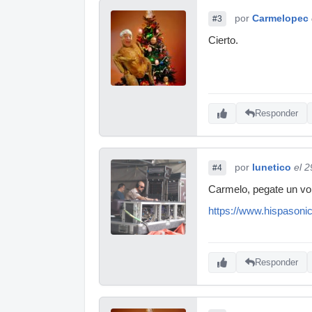
por
Carmelopec
#3
Cierto.
Responder
por
lunetico
el 
#4
Carmelo, pegate un vol
https://www.hispasoni
Responder