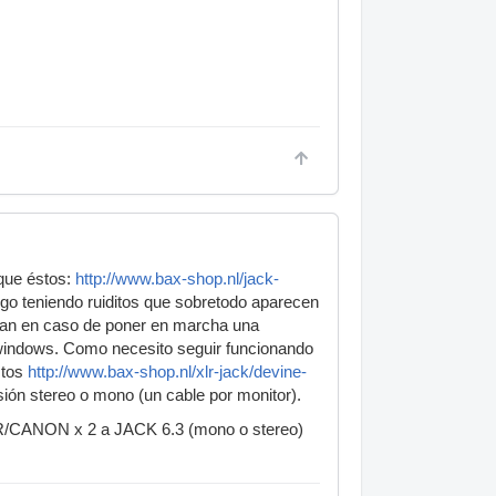
que éstos:
http://www.bax-shop.nl/jack-
igo teniendo ruiditos que sobretodo aparecen
entúan en caso de poner en marcha una
e windows. Como necesito seguir funcionando
stos
http://www.bax-shop.nl/xlr-jack/devine-
ión stereo o mono (un cable por monitor).
XLR/CANON x 2 a JACK 6.3 (mono o stereo)