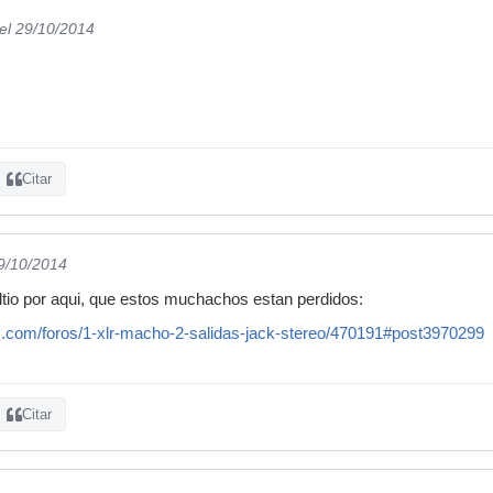
el 29/10/2014
Citar
29/10/2014
tio por aqui, que estos muchachos estan perdidos:
c.com/foros/1-xlr-macho-2-salidas-jack-stereo/470191#post3970299
Citar