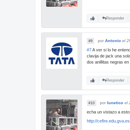
Responder
por
Antonio
el 2
#9
#7
A ver si lo he enten
clavija de jack una so
dos anillitas negras 
Responder
por
lunetico
el
#10
echa un vistazo a esto
http://cefire.edu.gva.