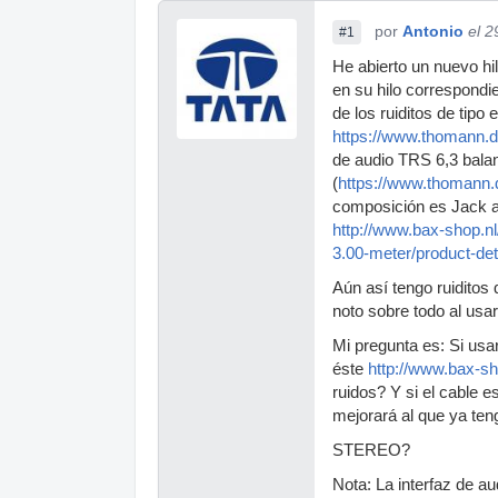
por
Antonio
el 2
#1
He abierto un nuevo hi
en su hilo correspondi
de los ruiditos de tipo
https://www.thomann.d
de audio TRS 6,3 balan
(
https://www.thomann.d
composición es Jack a
http://www.bax-shop.nl
3.00-meter/product-det
Aún así tengo ruiditos 
noto sobre todo al usar
Mi pregunta es: Si 
éste
http://www.bax-sh
ruidos? Y si el cable 
mejorará al que ya 
STEREO?
Nota: La interfaz de 