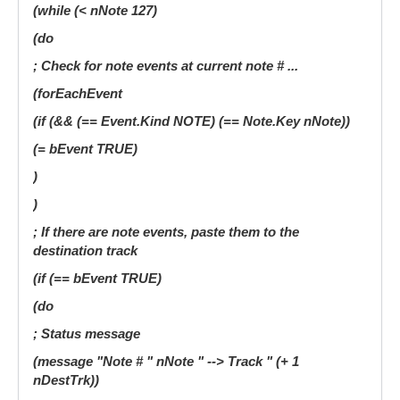
(while (< nNote 127)
(do
; Check for note events at current note # ...
(forEachEvent
(if (&& (== Event.Kind NOTE) (== Note.Key nNote))
(= bEvent TRUE)
)
)
; If there are note events, paste them to the
destination track
(if (== bEvent TRUE)
(do
; Status message
(message "Note # " nNote " --> Track " (+ 1
nDestTrk))