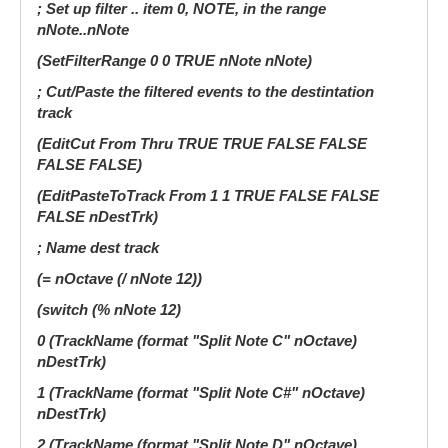
; Set up filter .. item 0, NOTE, in the range
nNote..nNote
(SetFilterRange 0 0 TRUE nNote nNote)
; Cut/Paste the filtered events to the destintation
track
(EditCut From Thru TRUE TRUE FALSE FALSE
FALSE FALSE)
(EditPasteToTrack From 1 1 TRUE FALSE FALSE
FALSE nDestTrk)
; Name dest track
(= nOctave (/ nNote 12))
(switch (% nNote 12)
0 (TrackName (format "Split Note C" nOctave)
nDestTrk)
1 (TrackName (format "Split Note C#" nOctave)
nDestTrk)
2 (TrackName (format "Split Note D" nOctave)