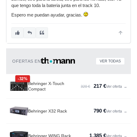
que tengo toda la bateria junta en el track 10.
Espero me puedan ayudar, gracias.
OFERTAS EN
VER TODAS
-32%
Behringer X-Touch
217 €
320 €
Ver oferta
→
Compact
790 €
Behringer X32 Rack
Ver oferta
→
1.385 €
Behringer WING Rack
Ver oferta
→