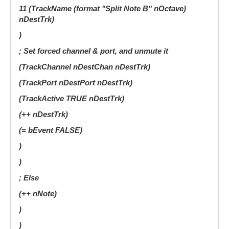
11 (TrackName (format "Split Note B" nOctave)
nDestTrk)
)
; Set forced channel & port, and unmute it
(TrackChannel nDestChan nDestTrk)
(TrackPort nDestPort nDestTrk)
(TrackActive TRUE nDestTrk)
(++ nDestTrk)
(= bEvent FALSE)
)
)
; Else
(++ nNote)
)
)