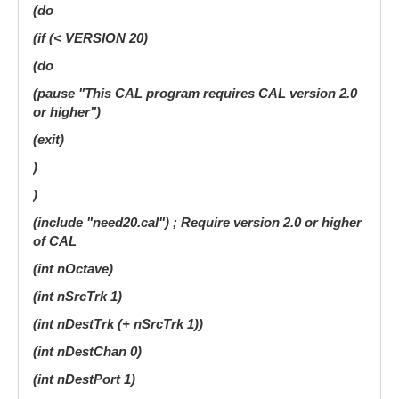
(do
(if (< VERSION 20)
(do
(pause "This CAL program requires CAL version 2.0
or higher")
(exit)
)
)
(include "need20.cal") ; Require version 2.0 or higher
of CAL
(int nOctave)
(int nSrcTrk 1)
(int nDestTrk (+ nSrcTrk 1))
(int nDestChan 0)
(int nDestPort 1)