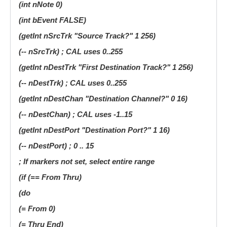
(int nNote 0)
(int bEvent FALSE)
(getInt nSrcTrk "Source Track?" 1 256)
(-- nSrcTrk) ; CAL uses 0..255
(getInt nDestTrk "First Destination Track?" 1 256)
(-- nDestTrk) ; CAL uses 0..255
(getInt nDestChan "Destination Channel?" 0 16)
(-- nDestChan) ; CAL uses -1..15
(getInt nDestPort "Destination Port?" 1 16)
(-- nDestPort) ; 0 .. 15
; If markers not set, select entire range
(if (== From Thru)
(do
(= From 0)
(= Thru End)