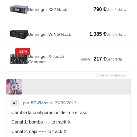
790 €
Behringer X32 Rack
Ver oferta
→
1.385 €
Behringer WING Rack
Ver oferta
→
-32%
Behringer X-Touch
217 €
320 €
Ver oferta
→
Compact
Enlaces de afiliación
por
SG-Bass
el 29/09/2013
#2
Cambia la configuracion del mixer así:
Canal 1: bombo ---- to track X
Canal 2: caja ----- to track X