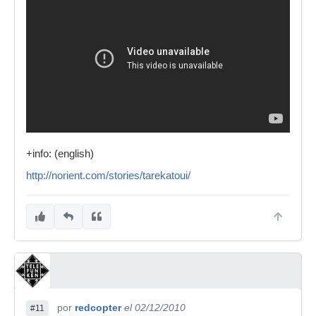
+info: (english)
http://norient.com/stories/tarekatoui/
por
redcopter
el 02/12/2010
#11