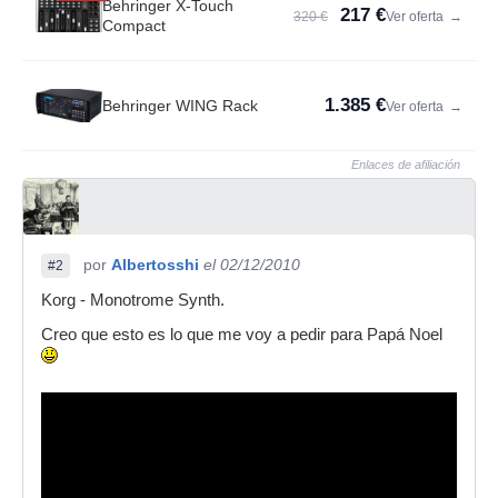
Behringer X-Touch
217 €
320 €
Ver oferta
→
Compact
1.385 €
Behringer WING Rack
Ver oferta
→
Enlaces de afiliación
por
Albertosshi
el 02/12/2010
#2
Korg - Monotrome Synth.
Creo que esto es lo que me voy a pedir para Papá Noel