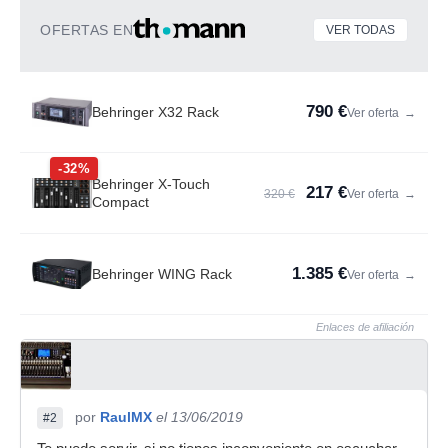
OFERTAS EN
VER TODAS
790 €
Behringer X32 Rack
Ver oferta
→
-32%
Behringer X-Touch
217 €
320 €
Ver oferta
→
Compact
1.385 €
Behringer WING Rack
Ver oferta
→
Enlaces de afiliación
por
RaulMX
el 13/06/2019
#2