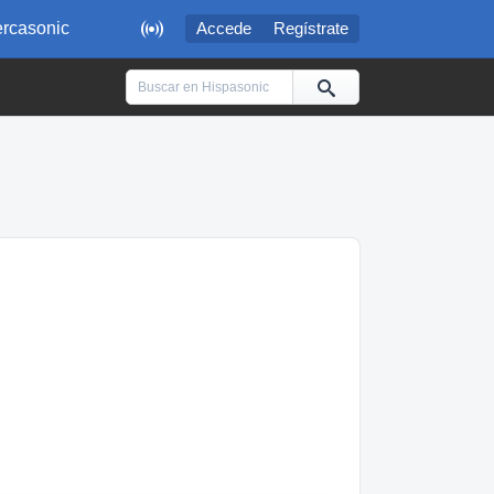

rcasonic
Accede
Regístrate