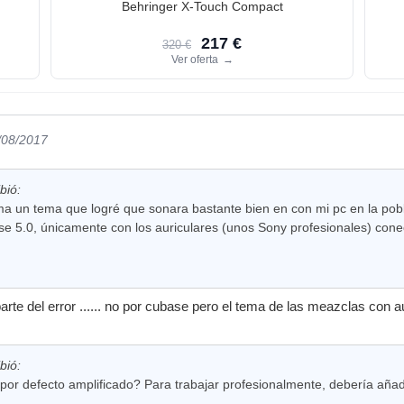
Behringer X-Touch Compact
217 €
320 €
Ver oferta
→
/08/2017
bió:
 un tema que logré que sonara bastante bien en con mi pc en la pobl
se 5.0, únicamente con los auriculares (unos Sony profesionales) cone
rte del error ...... no por cubase pero el tema de las meazclas con aur
bió:
or defecto amplificado? Para trabajar profesionalmente, debería añadir