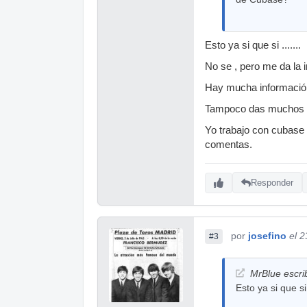
Esto ya si que si .......
No se , pero me da la 
Hay mucha información
Tampoco das muchos de
Yo trabajo con cubase 
comentas.
Responder
por
josefino
el 
#3
MrBlue escrib
Esto ya si que si .