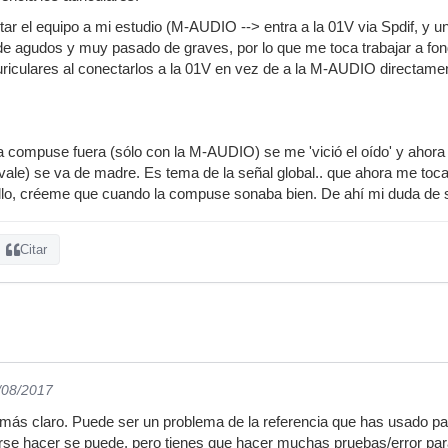
ctar el equipo a mi estudio (M-AUDIO --> entra a la 01V via Spdif, 
e agudos y muy pasado de graves, por lo que me toca trabajar a fond
auriculares al conectarlos a la 01V en vez de a la M-AUDIO directa
compuse fuera (sólo con la M-AUDIO) se me 'vició el oído' y ahora a
 vale) se va de madre. Es tema de la señal global.. que ahora me toca 
allo, créeme que cuando la compuse sonaba bien. De ahí mi duda de 
Citar
/08/2017
más claro. Puede ser un problema de la referencia que has usado pa
erse hacer se puede, pero tienes que hacer muchas pruebas/error par