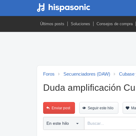
Últimos posts
Soluciones
Consejos de compra
Foros
Secuenciadores (DAW)
Cubase 
Duda amplificación C
Enviar post
Seguir este hilo
Ma