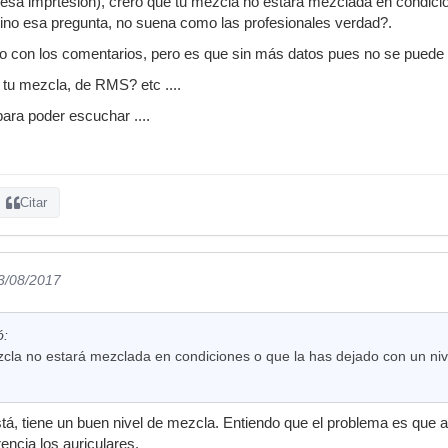
esa imprtesión), crero que tu mezcla no estará mezclada en condicio
ntino esa pregunta, no suena como las profesionales verdad?.
o con los comentarios, pero es que sin más datos pues no se puede
 tu mezcla, de RMS? etc ....
ara poder escuchar ....
Citar
23/08/2017
ó:
zcla no estará mezclada en condiciones o que la has dejado con un ni
está, tiene un buen nivel de mezcla. Entiendo que el problema es que 
encia los auriculares.