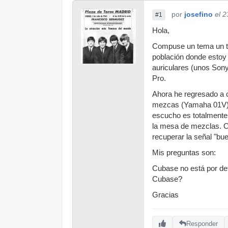
por
josefino
el 
#1
Hola,
Compuse un tema un te
población donde estoy 
auriculares (unos Sony
Pro.
Ahora he regresado a c
mezcas (Yamaha 01V) q
escucho es totalmente 
la mesa de mezclas. O
recuperar la señal "bu
Mis preguntas son:
Cubase no está por def
Cubase?
Gracias
Responder