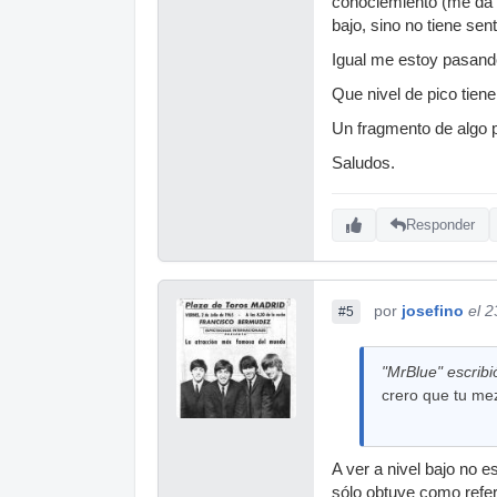
conociemiento (me da 
bajo, sino no tiene se
Igual me estoy pasand
Que nivel de pico tiene
Un fragmento de algo p
Saludos.
Responder
por
josefino
el 
#5
"MrBlue" escribi
crero que tu me
A ver a nivel bajo no 
sólo obtuve como refer