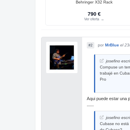
Behringer X32 Rack
790 €
Ver oferta
→
por
MrBlue
el 23
#2
josefino escri
Compuse un tema
trabajé en Cuba
Pro
Aqui puede estar una pa
......
josefino escri
Cubase no está p
de Cubase?