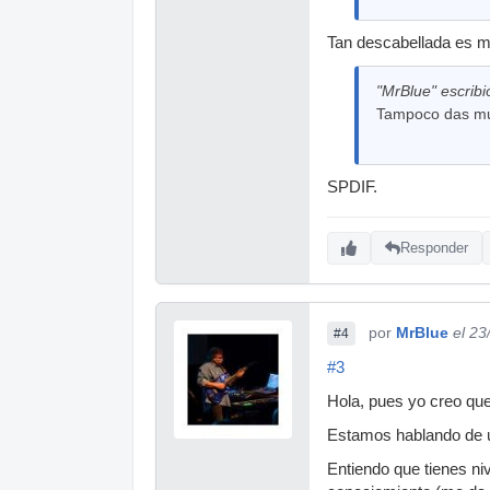
Tan descabellada es m
"MrBlue" escribi
Tampoco das muc
SPDIF.
Responder
por
MrBlue
el 23
#4
#3
Hola, pues yo creo que
Estamos hablando de u
Entiendo que tienes ni