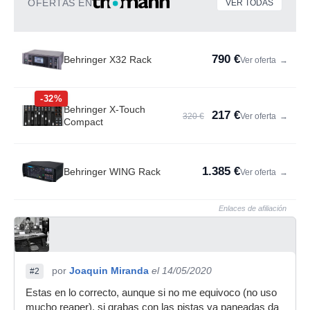
OFERTAS EN
VER TODAS
790 €
Behringer X32 Rack
Ver oferta
→
-32%
Behringer X-Touch
217 €
320 €
Ver oferta
→
Compact
1.385 €
Behringer WING Rack
Ver oferta
→
Enlaces de afiliación
por
Joaquin Miranda
el 14/05/2020
#2
Estas en lo correcto, aunque si no me equivoco (no uso
mucho reaper), si grabas con las pistas ya paneadas da