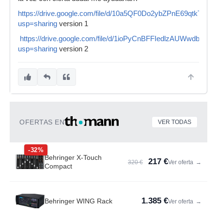
https://drive.google.com/file/d/10a5QF0Do2ybZPnE69qtkT0N
usp=sharing
version 1
https://drive.google.com/file/d/1ioPyCnBFFIedlzAUWwdbO0Y
usp=sharing
version 2
OFERTAS EN
VER TODAS
-32%
Behringer X-Touch
217 €
320 €
Ver oferta
→
Compact
1.385 €
Behringer WING Rack
Ver oferta
→