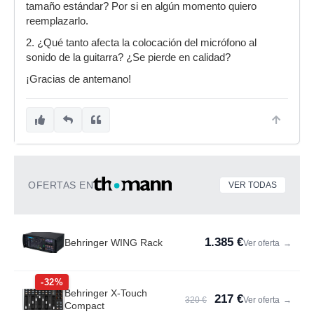
tamaño estándar? Por si en algún momento quiero
reemplazarlo.
2. ¿Qué tanto afecta la colocación del micrófono al
sonido de la guitarra? ¿Se pierde en calidad?
¡Gracias de antemano!
OFERTAS EN
VER TODAS
1.385 €
Behringer WING Rack
Ver oferta
→
-32%
Behringer X-Touch
217 €
320 €
Ver oferta
→
Compact