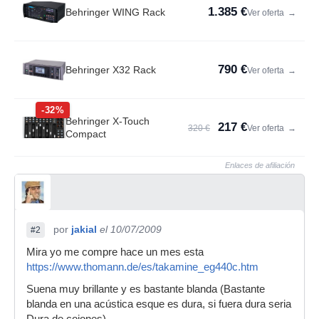
1.385 €
Behringer WING Rack
Ver oferta
→
790 €
Behringer X32 Rack
Ver oferta
→
-32%
Behringer X-Touch
217 €
320 €
Ver oferta
→
Compact
Enlaces de afiliación
por
jakial
el 10/07/2009
#2
Mira yo me compre hace un mes esta
https://www.thomann.de/es/takamine_eg440c.htm
Suena muy brillante y es bastante blanda (Bastante
blanda en una acústica esque es dura, si fuera dura seria