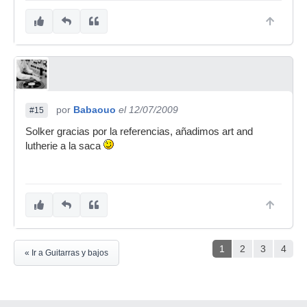
por
Babaouo
el 12/07/2009
#15
Solker gracias por la referencias, añadimos art and
lutherie a la saca
1
2
3
4
« Ir a Guitarras y bajos