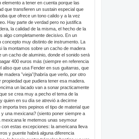
 elemento a tener en cuenta porque las
 que transfieren un sustain especial que
oba que ofrece un tono calido y a la vez
eo. Hay parte de verdad pero no justifica
era, la calidad de la misma, el hecho de la
es algo completamente decisivo. En un
n concepto muy distinto de instrumento. La
, si la montamos sobre un cacho de madera
e un cacho de aluminio, donde el sonido será
 pagar 400 euros más (siempre en referencia
l aliso que usa Fender en sus guitarras, que
 madera "vieja"(habría que verlo, por otro
er propiedad que pudiera tener esa madera.
encima un lacado van a sonar practicamente
l que se crea muy a pecho el tema de la
y quien en su día se atrevió a decirme
mporta tres pepinos el tipo de material que
a y una mexicana? (siento poner siempre a
a la mexicana le metemos unas seymour
 con estas excepciones: la americana lleva
eros y puente habrá alguna diferencia