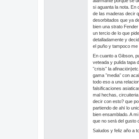
alarmante porque se des
si aguanta la nota. En
de las maderas decir q
desorbitados que ya dej
bien una strato Fende
un tercio de lo que pi
detalladamente y decidm
el puño y tampoco me 
En cuanto a Gibson, p
veteada y pulida tapa d
"crisis" la afinación)et
gama "media" con acab
todo eso a una relacio
falsificaciones asiatic
mal hechas, circuiteria
decir con esto? que p
partiendo de ahí lo uni
bien ensamblado. A mi 
que no será del gusto 
Saludos y feliz año a t