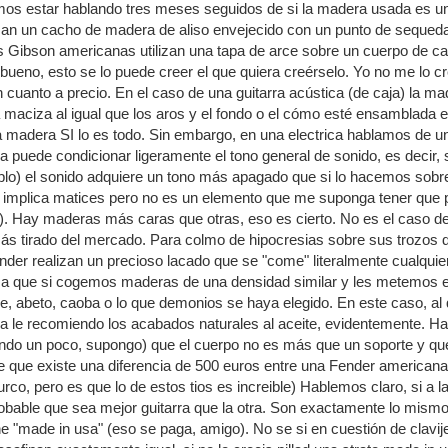
mos estar hablando tres meses seguidos de si la madera usada es un
an un cacho de madera de aliso envejecido con un punto de sequedad
ras Gibson americanas utilizan una tapa de arce sobre un cuerpo de ca
.bueno, esto se lo puede creer el que quiera creérselo. Yo no me lo cr
cuanto a precio. En el caso de una guitarra acústica (de caja) la mad
maciza al igual que los aros y el fondo o el cómo esté ensamblada 
a madera SI lo es todo. Sin embargo, en una electrica hablamos de u
a puede condicionar ligeramente el tono general de sonido, es decir
plo) el sonido adquiere un tono más apagado que si lo hacemos sobr
r, implica matices pero no es un elemento que me suponga tener que
ca). Hay maderas más caras que otras, eso es cierto. No es el caso de
s tirado del mercado. Para colmo de hipocresias sobre sus trozos de
nder realizan un precioso lacado que se "come" literalmente cualqui
 a que si cogemos maderas de una densidad similar y les metemos 
rce, abeto, caoba o lo que demonios se haya elegido. En este caso, a
a le recomiendo los acabados naturales al aceite, evidentemente. Ha
do un poco, supongo) que el cuerpo no es más que un soporte y que i
e que existe una diferencia de 500 euros entre una Fender american
rco, pero es que lo de estos tios es increible) Hablemos claro, si 
bable que sea mejor guitarra que la otra. Son exactamente lo mismo
ne "made in usa" (eso se paga, amigo). No se si en cuestión de clavij