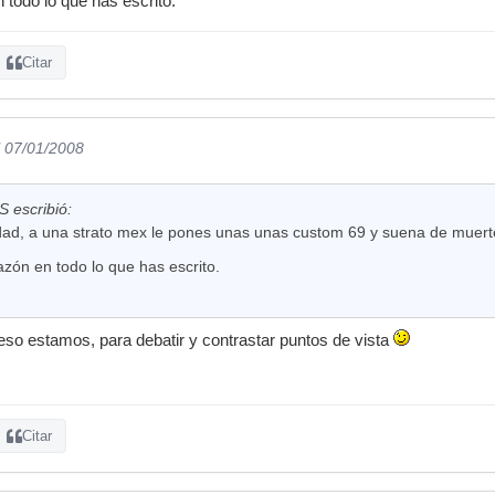
 todo lo que has escrito.
Citar
l 07/01/2008
escribió:
dad, a una strato mex le pones unas unas custom 69 y suena de muert
azón en todo lo que has escrito.
so estamos, para debatir y contrastar puntos de vista
Citar