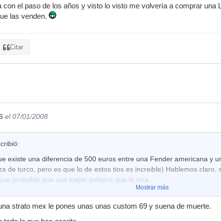
a con el paso de los años y visto lo visto me volvería a comprar una 
 que las venden.
Citar
S
el 07/01/2008
cribió:
ue existe una diferencia de 500 euros entre una Fender americana y 
a de turco, pero es que lo de estos tios es increible) Hablemos claro
ue probable que sea mejor guitarra que la otra.
Mostrar más
 una strato mex le pones unas unas custom 69 y suena de muerte.