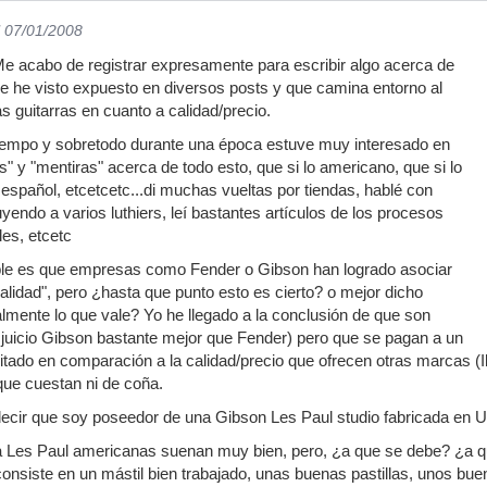
l 07/01/2008
e acabo de registrar expresamente para escribir algo acerca de
e he visto expuesto en diversos posts y que camina entorno al
s guitarras en cuanto a calidad/precio.
iempo y sobretodo durante una época estuve muy interesado en
s" y "mentiras" acerca de todo esto, que si lo americano, que si lo
 español, etcetcetc...di muchas vueltas por tiendas, hablé con
uyendo a varios luthiers, leí bastantes artículos de los procesos
les, etcetc
ble es que empresas como Fender o Gibson han logrado asociar
calidad", pero ¿hasta que punto esto es cierto? o mejor dicho
mente lo que vale? Yo he llegado a la conclusión de que son
 juicio Gibson bastante mejor que Fender) pero que se pagan a un
itado en comparación a la calidad/precio que ofrecen otras marcas (I
 que cuestan ni de coña.
decir que soy poseedor de una Gibson Les Paul studio fabricada en 
a Les Paul americanas suenan muy bien, pero, ¿a que se debe? ¿a q
 consiste en un mástil bien trabajado, unas buenas pastillas, unos b