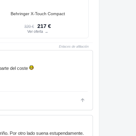
Behringer X-Touch Compact
217 €
320 €
Ver oferta
→
Enlaces de afiliación
arte del coste
ariño. Por otro lado suena estupendamente.