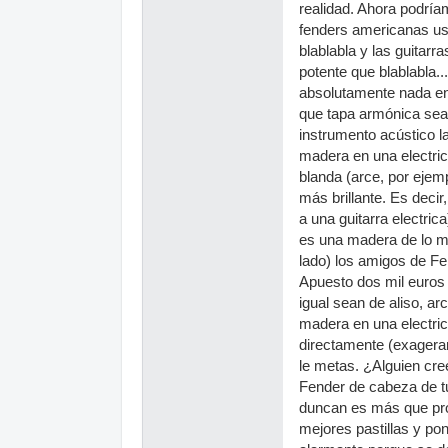
realidad. Ahora podría
fenders americanas us
blablabla y las guitar
potente que blablabla..
absolutamente nada en 
que tapa armónica sea 
instrumento acústico l
madera en una electric
blanda (arce, por ejem
más brillante. Es deci
a una guitarra electri
es una madera de lo má
lado) los amigos de Fe
Apuesto dos mil euros
igual sean de aliso, a
madera en una electric
directamente (exageran
le metas. ¿Alguien cre
Fender de cabeza de tu
duncan es más que pro
mejores pastillas y po