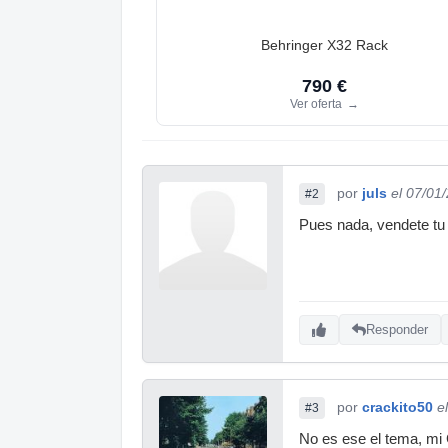
Behringer X32 Rack
790 €
Ver oferta
→
por
juls
el 07/01
#2
Pues nada, vendete tu
Responder
por
crackito50
e
#3
No es ese el tema, mi 