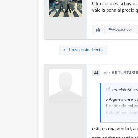
Otra cosa es si hoy dí
vale la pena al precio
Responder
1 respuesta directa
por
ARTURGISU
#4
crackito50 es
¿Alguien cree q
Fender de cabez
duncan es más q
esta es una verdad, a