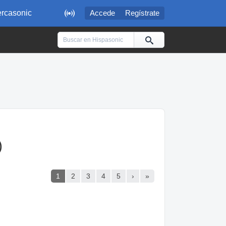

rcasonic
Accede
Regístrate
)
1
2
3
4
5
›
»