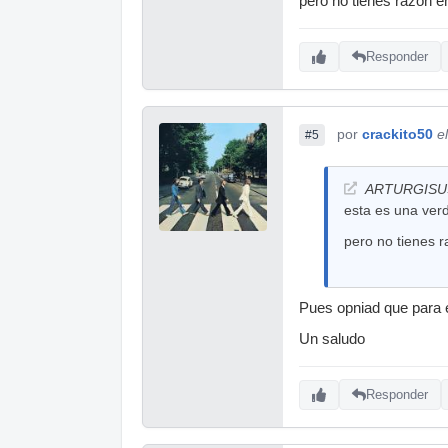
pero no tienes razón en
Responder
por
crackito50
e
#5
ARTURGISUS 
esta es una ver
pero no tienes r
Pues opniad que para e
Un saludo
Responder