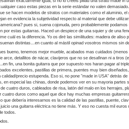
afinan exactamente igual, si no lo creeis pillad una strato made in u
 cualquier caso estas piezas en la serie estándar no valen demasiado
ue se hacen modelos de stratos con materiales como el aluminio, el gr
an en evidencia la subjetividad respecto al material que debe utiliza
r americana? pues si, suena cojonuda, pero probablemente podamo
den por estas guitarras. Haced un despiece de una squier y de una fe
e cuál es la diferencia. Yo os diré las similitudes: madera de aliso 
suenan distintas…en cuanto al mástil opinad vosotros mismos sin dec
ues bueno, tenemos mejor mueble, acabados mas cuidados (menos ca
e arce, detallitos de nácar, clavijeros que no se desafinan ni a tiros (
c...en fin, una bonita guitarra que por supuesto nos haran pagar al trip
ados excelentes, pastillas de primera, puentes muy bien diseñados,
n calidad/precio estupenda. Eso si, no pone "made in USA" detrás de
as, en especial las chinas, donde podemos ver en su mayoria partes si
 de cuatro duros, cableados de risa, latón del malo en los herrajes, pl
or cuatro duros como aquel que dice hay muchas empresas guitarre
co que debería interesarnos es la calidad de las pastillas, puente, cla
juicio una guitarra eléctrica no tiene más. Y eso no cuesta mil euro
de todos.
odos.