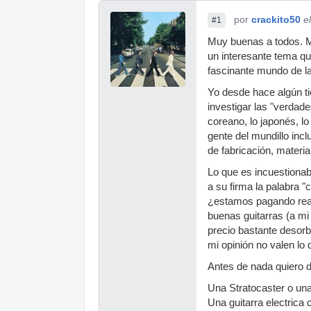
por
crackito50
e
#1
Muy buenas a todos. M
un interesante tema qu
fascinante mundo de la
Yo desde hace algún t
investigar las "verdade
coreano, lo japonés, lo
gente del mundillo incl
de fabricación, materia
Lo que es incuestiona
a su firma la palabra "
¿estamos pagando real
buenas guitarras (a mi
precio bastante desorb
mi opinión no valen lo
Antes de nada quiero 
Una Stratocaster o un
Una guitarra electrica