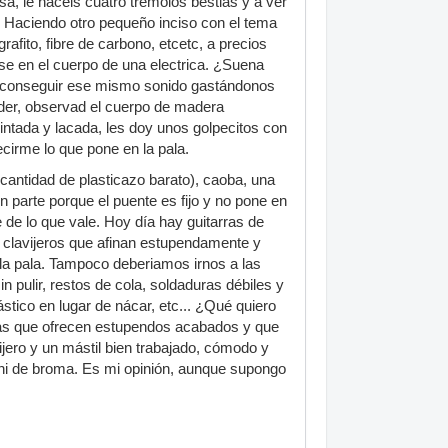
sa, le haceis cuatro trémolos bestias y a ver
. Haciendo otro pequeño inciso con el tema
afito, fibre de carbono, etcetc, a precios
rse en el cuerpo de una electrica. ¿Suena
s conseguir ese mismo sonido gastándonos
nder, observad el cuerpo de madera
pintada y lacada, les doy unos golpecitos con
irme lo que pone en la pala.
ntidad de plasticazo barato), caoba, una
en parte porque el puente es fijo y no pone en
le de lo que vale. Hoy día hay guitarras de
 clavijeros que afinan estupendamente y
 la pala. Tampoco deberiamos irnos a las
n pulir, restos de cola, soldaduras débiles y
ástico en lugar de nácar, etc... ¿Qué quiero
ras que ofrecen estupendos acabados y que
vijero y un mástil bien trabajado, cómodo y
s ni de broma. Es mi opinión, aunque supongo