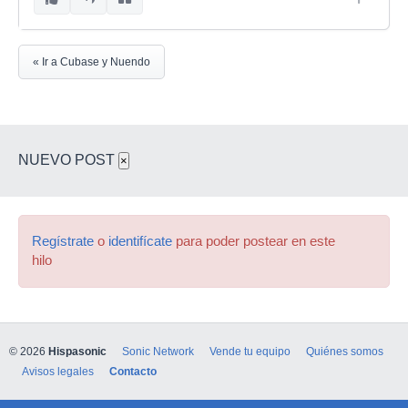
« Ir a Cubase y Nuendo
NUEVO POST
×
Regístrate
o
identifícate
para poder postear en este
hilo
© 2026
Hispasonic
Sonic Network
Vende tu equipo
Quiénes somos
Avisos legales
Contacto