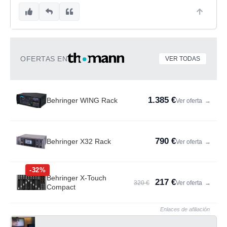
OFERTAS EN
VER TODAS
1.385 €
Behringer WING Rack
Ver oferta
→
790 €
Behringer X32 Rack
Ver oferta
→
-32%
Behringer X-Touch
217 €
320 €
Ver oferta
→
Compact
Enlaces de afiliación