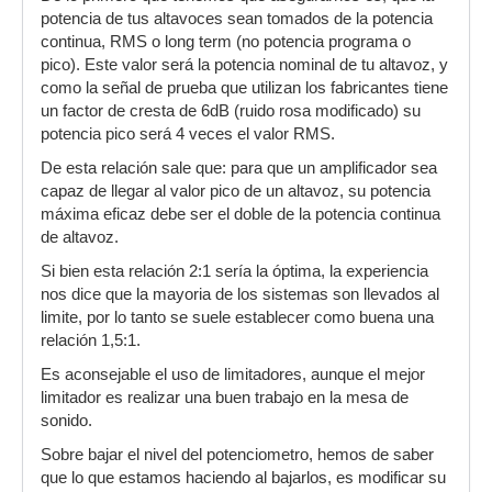
Empezando por trabajar todo a 2Ohms por
potencia de tus altavoces sean tomados de la potencia
agudos tendria un total de 420w, de los cuales el
continua, RMS o long term (no potencia programa o
amp me entrega 750w dando volumen hasta la
pico). Este valor será la potencia nominal de tu altavoz, y
mitad; para medios tengo un total de 1200w con
como la señal de prueba que utilizan los fabricantes tiene
un amp que entrega 1600w tambien con medio
un factor de cresta de 6dB (ruido rosa modificado) su
volumen y por ultimo para bajos un total de
potencia pico será 4 veces el valor RMS.
3200w con un amp que entrega 1600w con 3/4
De esta relación sale que: para que un amplificador sea
de volumen(AQUI CREO QUE ME HACE FALTA
capaz de llegar al valor pico de un altavoz, su potencia
UN PODER)
máxima eficaz debe ser el doble de la potencia continua
de altavoz.
Si bien esta relación 2:1 sería la óptima, la experiencia
nos dice que la mayoria de los sistemas son llevados al
limite, por lo tanto se suele establecer como buena una
relación 1,5:1.
Es aconsejable el uso de limitadores, aunque el mejor
limitador es realizar una buen trabajo en la mesa de
sonido.
Sobre bajar el nivel del potenciometro, hemos de saber
que lo que estamos haciendo al bajarlos, es modificar su