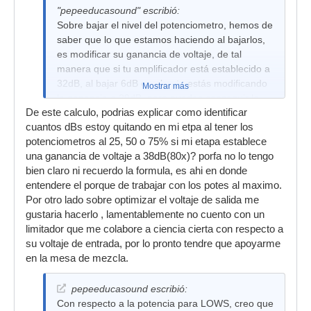
"pepeeducasound" escribió:
Sobre bajar el nivel del potenciometro, hemos de
saber que lo que estamos haciendo al bajarlos,
es modificar su ganancia de voltaje, de tal
manera que si tu amplificador está establecido a
32dB, al bajar 6dB en el pote estás modificando
Mostrar más
la ganancia a 29dB, pero puedes conseguir la
De este calculo, podrias explicar como identificar
misma potencia aumentando el voltaje de
cuantos dBs estoy quitando en mi etpa al tener los
salida.Yo creo que deberías trabajar con tus
potenciometros al 25, 50 o 75% si mi etapa establece
potes al máximo y optimizar el voltaje de salida
una ganancia de voltaje a 38dB(80x)? porfa no lo tengo
en relación a la ganancia de voltaje de tu
bien claro ni recuerdo la formula, es ahi en donde
amplificador.
entendere el porque de trabajar con los potes al maximo.
Por otro lado sobre optimizar el voltaje de salida me
gustaria hacerlo , lamentablemente no cuento con un
limitador que me colabore a ciencia cierta con respecto a
su voltaje de entrada, por lo pronto tendre que apoyarme
en la mesa de mezcla.
pepeeducasound escribió:
Con respecto a la potencia para LOWS, creo que