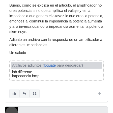
Ahora cogemos un altavoz identico y lo
Bueno, como se explica en el artículo, el amplificador no
conectamos en paralelo, su impedancia es ahora
crea potencia, sino que amplifica el voltaje y es la
de 4Ω
impedancia que genera el altavoz lo que crea la potencia,
W=1600/4 = 400W.
entonces al disminuir la impedancia la potencia aumenta
y a la inversa cuando la impedancia aumenta, la potencia
Esta parte no la comprendo a cabalidad, ¿que
disminuye.
sucede con la potencia continua si los altavoces
van en serie?si en paralelo se duplican, ¿en
Adjunto un archivo con la respuesta de un amplificador a
serie ocurre los mismo o se dividen?
diferentes impedancias.
El calculo seria: w=1600/16=100w para los
Un saludo
altavoces no?
Archivos adjuntos (
logúate
para descargar)
lab diferente
impedancia.bmp