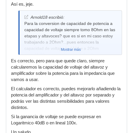
Así es, jeje.
Arnold18 escribió:
Para la conversion de capacidad de potencia a
capacidad de voltaje siempre tomo 8Ohm en las
etapas y altavoces? que es si en mi caso estoy
trabajando a 2Ohm?...pues entonces la
capacidad de voltaje de 1000w a 2Ohm
Mostrar más
sera:44.72v y con este valor defino la
Es correcto, pero para que quede claro, siempre
sensibilidad de entrada...con lo que el umnbral
calcularemos la capacidad de voltaje del altavoz y
de limitacion estaria a -4.78dBu...Porque si
amplificador sobre la potencia para la impedancia que
cambio la impedancia mi sensibilidad tambien
vamos a usar.
cambia. Adjunto un archivo que me hice para
agilizar mis calculos y estudiar mas a fondo el
El calculador es correcto, puedes mejorarlo añadiendo la
tema si se puede me gustaria que se le de una
potencia del amplificador y del altavoz por separado y
revisadita...
podrás ver las distintas sensibilidades para valores
distintos.
Si la ganancia de voltaje se puede expresar en
Logaritmico 40dB o en lineal 100x.
Un saludo.