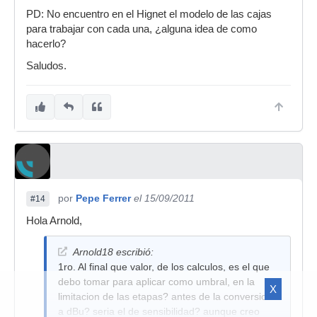
PD: No encuentro en el Hignet el modelo de las cajas
para trabajar con cada una, ¿alguna idea de como
hacerlo?
Saludos.
por
Pepe Ferrer
el 15/09/2011
#14
Hola Arnold,
Arnold18 escribió:
1ro. Al final que valor, de los calculos, es el que
debo tomar para aplicar como umbral, en la
X
limitacion de las etapas? antes de la conversion
a dBu? seria el de sensibilidad? aunque creo