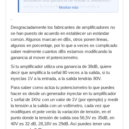
establece una ganancia de voltaje a 38dB(80x)?
porfa no lo tengo bien claro ni recuerdo la
Mostrar más
formula, es ahi en donde entendere el porque de
.
trabajar con los potes al maximo. Por otro lado
sobre optimizar el voltaje de salida me gustaria
Desgraciadamente los fabricantes de amplificadores no
hacerlo , lamentablemente no cuento con un
se han puesto de acuerdo en establecer un estándar
limitador que me colabore a ciencia cierta con
común. Algunos marcan en dBs, otros ponen lineas,
respecto a su voltaje de entrada, por lo pronto
algunos en porcentaje, por lo que a veces es complicado
tendre que apoyarme en la mesa de mezcla.
saber realmente cuantos dBs estamos modificando la
ganancia al mover el potenciometro.
Si tu amplificador utiliza una ganancia de 38dB, quiere
decir que amplifica la señal 80 veces a la salida, si tu
inyectas 1V a la entrada, a la salida tendrás 80V.
Para saber como actúa tu potenciometro lo que puedes
hacer es desde un generador inyectar en tu amplificador
1 señal de 1Khz con un valor de 1V (por ejemplo) y medir
la tensión a la salida con un voltímetro, cada vez que
modifiques el pote verás la variación de tensión, en el
punto donde la tensión de salida sea 56,5V es 35dB, en
40V es 32 dB, 28,18V es 29dB. Así puedes tener una