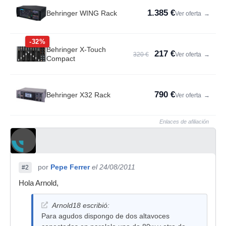
1.385 €
Behringer WING Rack
Ver oferta
→
-32%
Behringer X-Touch
217 €
320 €
Ver oferta
→
Compact
790 €
Behringer X32 Rack
Ver oferta
→
Enlaces de afiliación
por
Pepe Ferrer
el 24/08/2011
#2
Hola Arnold,
Arnold18 escribió:
Para agudos dispongo de dos altavoces