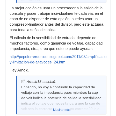
1º Me refiero a que deberia tener un limitador
La mejor opción es usar un procesador a la salida de la
despues del cross y antes de cada etapa?
consola y poder trabajar individualmente cada via, en el
caso de no disponer de esta opción, puedes usar un
Si es asi a decir verdad no cuento con el
compresor-limitador antes del divisor, pero este actuará
presupuesto necesario para adquirir tres,
para toda la señal de salida.
entonces:
El cálculo de la sensibilidad de entrada, depende de
2º Puedo usar uno general antes del cross y
muchos factores, como ganancia de voltaje, capacidad,
despues del EQ?
impedancia, etc.., creo que esto te puede ayudar:
3º como deberia calcular su sensibilidad de
http://pepeferrersonido.blogspot.com/2011/03/amplificacion-
entrada? para limitar
y-limitacion-de-altavoces_24.html
Hey Arnold,
Arnold18 escribió:
Entiendo, no voy a confundir la capacidad de
voltaje con la impedansia pues mientras la cap
de volt indica la potencia de salida la sensibilidad
indica el voltaje que necesita para que la cap de
volt sea la correcta...¿respuesta correcta?? jeje
Mostrar más