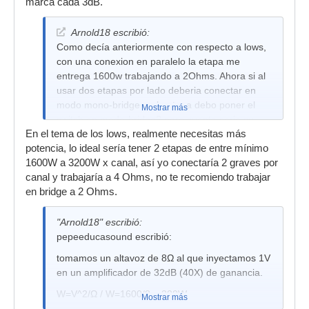
marca cada 3dB.
Arnold18 escribió:
Como decía anteriormente con respecto a lows,
con una conexion en paralelo la etapa me
entrega 1600w trabajando a 2Ohms. Ahora si al
usar dos etapas por lado deberia conectar en
modo mono-bridge en la etapa debo poner el
Mostrar más
switch en modo-bridge? pero cuanta seria su
En el tema de los lows, realmente necesitas más
potencia continua si trabajan a 2Ohms? ya que
potencia, lo ideal sería tener 2 etapas de entre mínimo
QSC al no cumplir con la FTC a con 2Ohm, no lo
1600W a 3200W x canal, así yo conectaría 2 graves por
indica...
canal y trabajaría a 4 Ohms, no te recomiendo trabajar
Pues en otro foro se meciona
en bridge a 2 Ohms.
"Arnold18" escribió:
pepeeducasound escribió:
tomamos un altavoz de 8Ω al que inyectamos 1V
en un amplificador de 32dB (40X) de ganancia.
W=V^2/Ω / W=1600/8 = 200W
Mostrar más