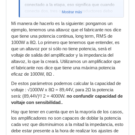
conectado a la etapa, eso significa que cuando
conecte dos, tres o cuatro transductores debo
Mostrar más
consiredar la suma de todos ellos para calcular
Mi manera de hacerlo es la siguiente: pongamos un
la sensibilidad, no es cierto?
ejemplo, tenemos una altavoz que el fabricante nos dice
Me explico: si tomo un altavoz considero 1000w
que tiene una potencia continua, long term, RMS de
a 8Ohm; pero cuando los conecto a cuatro
1000W a 8Ω. Lo primero que tenemos que entender, es
altavoces en serie entonces tendre que
que un altavoz por si sólo no tiene potencia, será el
considerar 4000w y 2Ohm. Lo propio con las
voltaje de salida del amplificador y la impedancia del
etapas....
altavoz, lo que la creará. Utilizamos un amplificador que
el fabricante nos dice que tiene una máxima potencia
eficaz de 1000W, 8Ω .
De estos parámetros podemos calcular la capacidad de
voltaje : √1000W x 8Ω = 89,44V, para 2Ω la potencia
será: (89,44V)²/ 2 = 4000W.
no confundir capacidad de
voltaje con sensibilidad.
.
Hay que tener en cuenta que en la mayoría de los casos,
los amplificadores no son capaces de doblar la potencia
cada vez que disminuimos a la mitad la impedancia, esto
debe estar presente a la hora de realizar los ajustes de