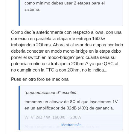
como mínimo debes usar 2 etapas para el
sistema.
Como decía anteriormente con respecto a lows, con una
conexion en paralelo la etapa me entrega 1600w
trabajando a 2Ohms. Ahora si al usar dos etapas por lado
deberia conectar en modo mono-bridge en la etapa debo
poner el switch en modo-bridge? pero cuanta seria su
potencia continua si trabajan a 2Ohms? ya que QSC al
no cumplir con la FTC a con 2Ohm, no lo indica...
Pues en otro foro se meciona
"pepeeducasound" escribió:
tomamos un altavoz de 8Ω al que inyectamos 1V
en un amplificador de 32dB (40X) de ganancia.
W=V^2/Ω / W=1600/8 = 200W
Mostrar más
Ahora cogemos un altavoz identico y lo
conectamos en paralelo, su impedancia es ahora