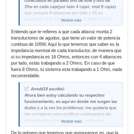
conectados en paralelo uno de 80w y otro de
25w en cada caja(por lado 4 cajas, total 8 cajas)
que sumaria 8 altavoces por lado y 16 en
total(OJO QUE TENGO DUDA SOBRE ESTOS
Mostrar más
AGUDOS SI ESTA BIEN CONECTARLOS ASI
Entiendo que te refieres a que cada altavoz monta 2
PORQUE SEGUN YO ESTARIAn TRABAJANDO
transductores de agudos, que tiene un valor de potencia
A 1 Ohm).
continua de 105W. Aquí lo que tenemos que saber es la
impedancia nominal de cada transductor, de manera que
si su impedancia es 16 Ohms, entonces con 4 altavoces
por lado, estás trabajando a 2 Ohms. En caso de que
fuera 8 Ohms, tu sistema esta trabajando a 1 Ohm, nada
recomendable.
Arnold18 escribió:
Ahora bien estoy calculando su respectivo
funcionamiento, es aqui en donde me surgen las
dudas y a la vez los problemas; me gustaria que
me corrigieran para rectificar cualesquiera de
mis calculos y operaciones que esten mal
Mostrar más
hechas.
De lo primero que tenemos que asegurarnos es, que la