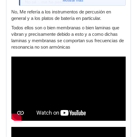
Mostrar más
No sé... me he perdido aquí...
Esto me pasa por hablar de pianos.... leches, si
No, Me refería a los instrumentos de percusión en
yo apenas toco el piano, para saber como se
general y a los platos de batería en particular.
fabrican!! jajaja!!
Todos ellos son o bien membranas o bien laminas que
Ay....
vibran y precisamente debido a esto y a como dichas
laminas y membranas se comportan sus frecuencias de
Abrazos!
resonancia no son armónicas