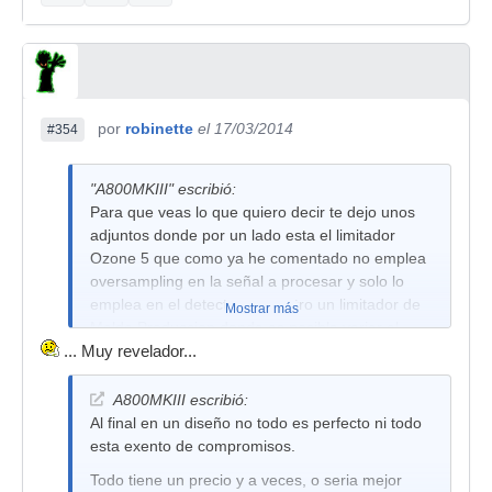
por
robinette
el 17/03/2014
#354
"A800MKIII" escribió:
Para que veas lo que quiero decir te dejo unos
adjuntos donde por un lado esta el limitador
Ozone 5 que como ya he comentado no emplea
oversampling en la señal a procesar y solo lo
emplea en el detector y por otro un limitador de
Mostrar más
Melda Produccion donde es posible variar el
oversampling para la señal a procesar desde x1
... Muy revelador...
a x16.
A800MKIII escribió:
En las imágenes se puede ver por un lado la
Al final en un diseño no todo es perfecto ni todo
diferencia entre la señal original y la señal
esta exento de compromisos.
procesada (cada una esta en un canal) tanto en
su contenido armónico como en su respuesta
Todo tiene un precio y a veces, o seria mejor