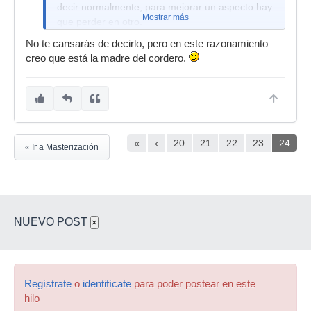
temporal y de fase.
decir normalmente, para mejorar un aspecto hay
Mostrar más
que perder en otro.
No te cansarás de decirlo, pero en este razonamiento
creo que está la madre del cordero.
«
‹
20
21
22
23
24
« Ir a Masterización
NUEVO POST
×
Regístrate
o
identifícate
para poder postear en este
hilo