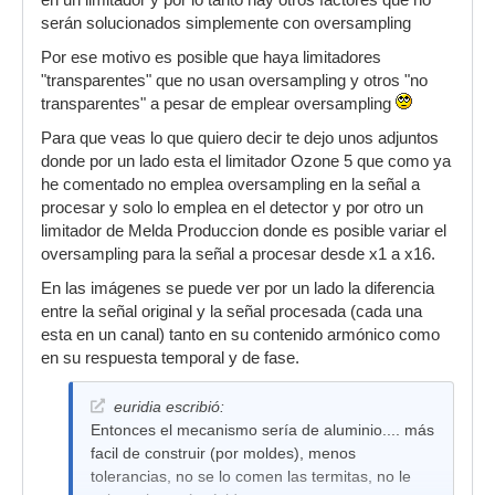
en un limitador y por lo tanto hay otros factores que no
aliasing.
serán solucionados simplemente con oversampling
Dejo una captura, la 4 la serie. Misma reducción
Por ese motivo es posible que haya limitadores
de ganancia... pero toda la distorsión es
"transparentes" que no usan oversampling y otros "no
armónica.
transparentes" a pesar de emplear oversampling
De ahí que sea beneficioso procesar a altos
Para que veas lo que quiero decir te dejo unos adjuntos
niveles de sample rate, sobre todo en
donde por un lado esta el limitador Ozone 5 que como ya
limitadores. Entonces, si nuestro wav está a
he comentado no emplea oversampling en la señal a
44,1KHz, gracias a un oversampling, podemos
procesar y solo lo emplea en el detector y por otro un
mantener esa distorsión como armónica para
limitador de Melda Produccion donde es posible variar el
tonos más altos.
oversampling para la señal a procesar desde x1 a x16.
Más ejemplo:
En las imágenes se puede ver por un lado la diferencia
5. Elephant sin oversampling a 1KHz.
entre la señal original y la señal procesada (cada una
esta en un canal) tanto en su contenido armónico como
6. Con 8x de oversampling a 1KHz. Mejora
en su respuesta temporal y de fase.
muchísimo, y apenas crea aliasing.
7. Elephant sin oversampling a 100Hz. No hay
euridia escribió:
oversampling.
Entonces el mecanismo sería de aluminio.... más
facil de construir (por moldes), menos
8. Elephant a 8x de oversampling a 100Hz. No
tolerancias, no se lo comen las termitas, no le
hay nada que mejorar.