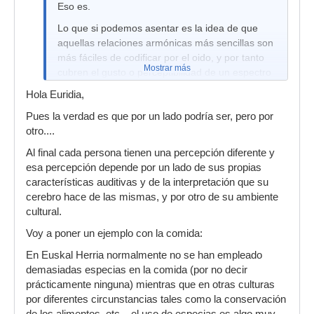
Eso es.
Lo que si podemos asentar es la idea de que
aquellas relaciones armónicas más sencillas son
más fáciles de codificar por el oido, y por tanto
Mostrar más
cubren el gusto o perceptibilidad de un espectro
más amplio de la población.
Hola Euridia,
Vamos, que un segundo armóncio es algo así
Pues la verdad es que por un lado podría ser, pero por
como un bocadillo de jamón, y un interaramónico
otro....
de relación 1,4, es una crema de alcachofas con
Al final cada persona tienen una percepción diferente y
mostaza y jengibre.
esa percepción depende por un lado de sus propias
características auditivas y de la interpretación que su
cerebro hace de las mismas, y por otro de su ambiente
cultural.
Voy a poner un ejemplo con la comida:
En Euskal Herria normalmente no se han empleado
demasiadas especias en la comida (por no decir
prácticamente ninguna) mientras que en otras culturas
por diferentes circunstancias tales como la conservación