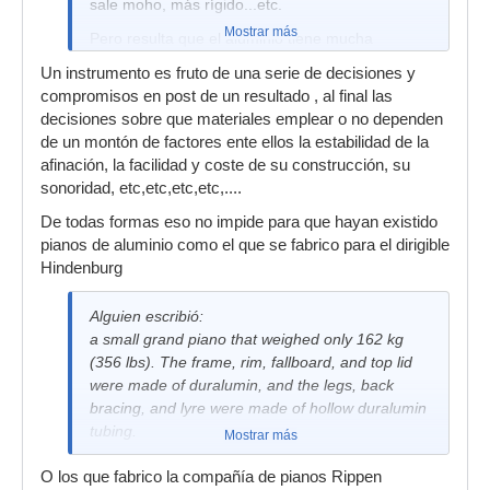
sale moho, más rígido...etc.
O sea.... que 1KHz puede darnos grandes dosis
Mostrar más
Pero resulta que el aluminio tiene mucha
de aliasing.... sin irnos tan altos como a 15KHz....
facilidad de entrar en resonancia, lo que provoca
Un instrumento es fruto de una serie de decisiones y
que una vez golpeado, tarde en silenciarse......
compromisos en post de un resultado , al final las
suena más tiempo. Resuena más.
decisiones sobre que materiales emplear o no dependen
de un montón de factores ente ellos la estabilidad de la
afinación, la facilidad y coste de su construcción, su
sonoridad, etc,etc,etc,etc,....
De todas formas eso no impide para que hayan existido
pianos de aluminio como el que se fabrico para el dirigible
Hindenburg
Alguien escribió:
a small grand piano that weighed only 162 kg
(356 lbs). The frame, rim, fallboard, and top lid
were made of duralumin, and the legs, back
bracing, and lyre were made of hollow duralumin
tubing.
Mostrar más
O los que fabrico la compañía de pianos Rippen