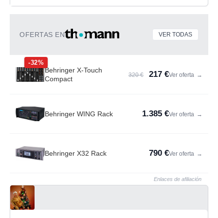
OFERTAS EN
VER TODAS
-32%
Behringer X-Touch
217 €
320 €
Ver oferta
→
Compact
1.385 €
Behringer WING Rack
Ver oferta
→
790 €
Behringer X32 Rack
Ver oferta
→
Enlaces de afiliación