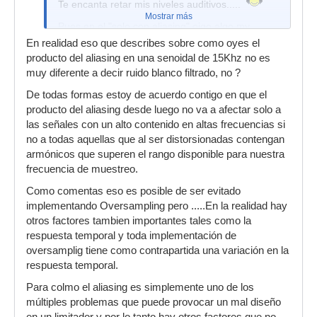
Te encanta retar mis niveles auditivos.....
track, en el que actúe el limitador, tendremos
Mostrar más
Pues en el "solo con aliasing" oigo algo my
irremediablemente durante todo el track esa
parecido a la senoide de 15KHz, acompañado
cantidad mínima de distorsión.
En realidad eso que describes sobre como oyes el
de un zumbido, como de un enejambre de
producto del aliasing en una senoidal de 15Khz no es
abejas, pero sin los graves. O sea, como si al
muy diferente a decir ruido blanco filtrado, no ?
zumbido de un enjambre le hubieran metido un
De todas formas estoy de acuerdo contigo en que el
filtro pasa altos. Otra forma de describirlo es un
producto del aliasing desde luego no va a afectar solo a
zumbido como el que hace una mosca al volar,
las señales con un alto contenido en altas frecuencias si
pero constante... sin altibajos en el volumen. Y
no a todas aquellas que al ser distorsionadas contengan
todo esto, muy bajo de volumen.
armónicos que superen el rango disponible para nuestra
El problema es que el aliasing de un plugin
frecuencia de muestreo.
también se extiende a lo largo del espectro.
Como comentas eso es posible de ser evitado
Como el del piano. Pero dependiendo de la
implementando Oversampling pero .....En la realidad hay
implementación, puede ser constante, como se
otros factores tambien importantes tales como la
ve en los gráficos.
respuesta temporal y toda implementación de
Uno de los inconvenientes es que si el tono
oversamplig tiene como contrapartida una variación en la
original está en la zona de graves, los
respuesta temporal.
limitadores dan una distorsión armónica. Y es a
Para colmo el aliasing es simplemente uno de los
medida que el tono se incrementa, que esa
múltiples problemas que puede provocar un mal diseño
distorsión armónica se va conviertiendo en