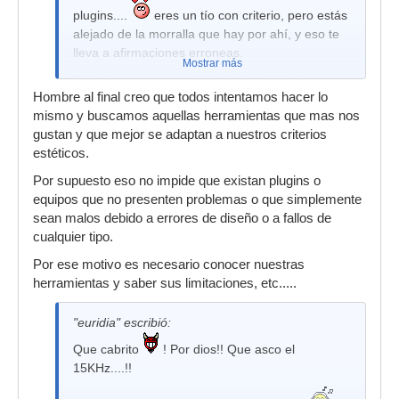
plugins....
eres un tío con criterio, pero estás
alejado de la morralla que hay por ahí, y eso te
lleva a afirmaciones erroneas.
Mostrar más
Te dejo una captura del limitador de Logic, en
Hombre al final creo que todos intentamos hacer lo
este caso Logic X. Pero esta patata llamada
mismo y buscamos aquellas herramientas que mas nos
limitador por los de Apple, viene desde los
gustan y que mejor se adaptan a nuestros criterios
tiempos de Emagic.
estéticos.
1. Insertamos el limitador, sin reducción de
Por supuesto eso no impide que existan plugins o
ganancia. Limpio.
equipos que no presenten problemas o que simplemente
2. Aplicamos 0,5dBs de reducción. Alta
sean malos debido a errores de diseño o a fallos de
distorsión.
cualquier tipo.
3. Aplicamos 20dBs de reducción. La misma
Por ese motivo es necesario conocer nuestras
cantidad distorsión. Los errores que comete no
herramientas y saber sus limitaciones, etc.....
son en función de la cantidad de reducción de
ganancia, tal y como sucede en el mundo
"euridia" escribió:
analógico.
Que cabrito
! Por dios!! Que asco el
4. Volvemos a la posición inicial, y aparece un
15KHz....!!
error de programación. Este error causa que con
que tengamos un pico de 1mSg en el inicio del