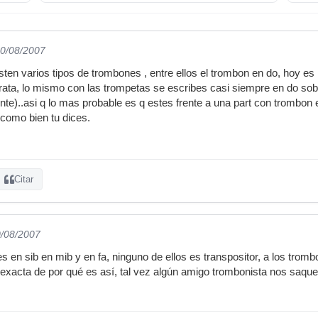
30/08/2007
ten varios tipos de trombones , entre ellos el trombon en do, hoy es
trata, lo mismo con las trompetas se escribes casi siempre en do sob
ente)..asi q lo mas probable es q estes frente a una part con trombon 
 como bien tu dices.
Citar
0/08/2007
 en sib en mib y en fa, ninguno de ellos es transpositor, a los tromb
n exacta de por qué es así, tal vez algún amigo trombonista nos saque