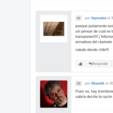
por
fejosaba
el 
#2
poeque justamente exis
sin pensar de cual se 
transponen!!!! ( felizm
armadura del clarinete
saludo desde chile!!!
Responder
por
Shardik
el 3
#3
Pues no, hay trombones
sabría decirte la razó