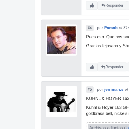
Responder
por
Paraab
el 31
#4
Pues eso. Que nos sa
Gracias fejosaba y Sha
Responder
por
jerriman,s
el
#5
KÜHNL & HOYER 16
Kühnl & Hoyer 163 GF/2
goldbrass bell, nickels
Archivos adjuntos (
l