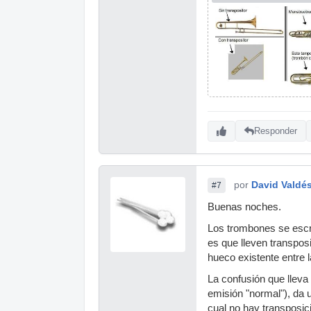
Responder
por
David Valdé
#7
Buenas noches.
Los trombones se escri
es que lleven transposi
hueco existente entre 
La confusión que lleva
emisión "normal"), da u
cual no hay transposic