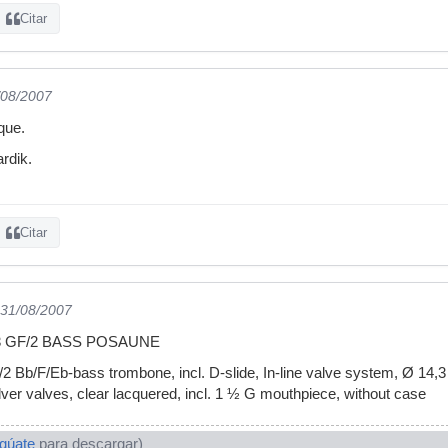
Citar
/08/2007
que.
rdik.
Citar
 31/08/2007
3 GF/2 BASS POSAUNE
 Bb/F/Eb-bass trombone, incl. D-slide, In-line valve system, Ø 14,
ilver valves, clear lacquered, incl. 1 ½ G mouthpiece, without case
ogúate
para descargar)