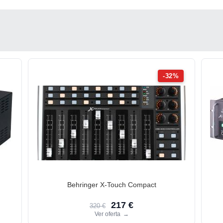
-32%
Behringer X-Touch Compact
217 €
320 €
Ver oferta
→