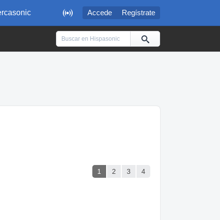

rcasonic
Accede
Regístrate
1
2
3
4