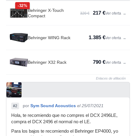
-32%
Behringer X-Touch
217 €
320 €
Ver oferta
→
Compact
1.385 €
Behringer WING Rack
Ver oferta
→
790 €
Behringer X32 Rack
Ver oferta
→
Enlaces de afiliación
por
Sym Sound Acoustics
el 25/07/2021
#2
Hola, te recomiendo que no compres el DCX 2496LE,
compra el DCX 2496 el normal no el LE.
Para los bajos te recomiendo el Behringer EP4000, yo