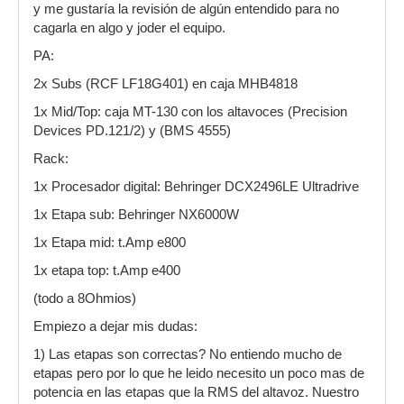
y me gustaría la revisión de algún entendido para no
cagarla en algo y joder el equipo.
PA:
2x Subs (RCF LF18G401) en caja MHB4818
1x Mid/Top: caja MT-130 con los altavoces (Precision
Devices PD.121/2) y (BMS 4555)
Rack:
1x Procesador digital: Behringer DCX2496LE Ultradrive
1x Etapa sub: Behringer NX6000W
1x Etapa mid: t.Amp e800
1x etapa top: t.Amp e400
(todo a 8Ohmios)
Empiezo a dejar mis dudas:
1) Las etapas son correctas? No entiendo mucho de
etapas pero por lo que he leido necesito un poco mas de
potencia en las etapas que la RMS del altavoz. Nuestro