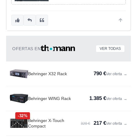
OFERTAS EN
VER TODAS
790 €
Behringer X32 Rack
Ver oferta
→
1.385 €
Behringer WING Rack
Ver oferta
→
-32%
Behringer X-Touch
217 €
320 €
Ver oferta
→
Compact