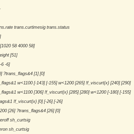
-
ans.rate trans.curtimesig trans.status
]
 [1020 58 4000 58]
ight [51]
-6 -6]
] ?trans_flags&4 [1] [0]
_flags&1 w<1100 [-143] [-155] w<1200 [265] !f_viscurt{x} [240] [290]
_flags&1 w<1100 [306] !f_viscurt{x} [285] [280] w<1200 [-180] [-155]
ags&1 !f_viscurt{x} [0] [-26] [-26]
00 [26] ?trans_flags&4 [26] [0]
roff sh_curtsig
eron sh_curtsig