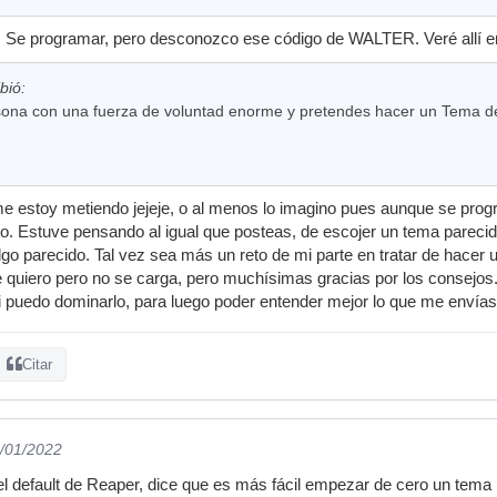
 Se programar, pero desconozco ese código de WALTER. Veré allí en 
bió:
sona con una fuerza de voluntad enorme y pretendes hacer un Tema de
e me estoy metiendo jejeje, o al menos lo imagino pues aunque se p
ado. Estuve pensando al igual que posteas, de escojer un tema parecid
go parecido. Tal vez sea más un reto de mi parte en tratar de hacer 
ue quiero pero no se carga, pero muchísimas gracias por los consejos
 puedo dominarlo, para luego poder entender mejor lo que me envías
Citar
8/01/2022
el default de Reaper, dice que es más fácil empezar de cero un tema .