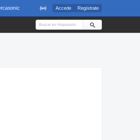

rcasonic
Accede
Regístrate