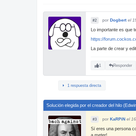
por
Dogbert
el 1
#2
Lo importante es que 
https://forum.cockos
La parte de crear y ed
1
Responder
1 respuesta directa
Solución elegida por el creador del hilo (Edw
por
KaRPiN
el 1
#3
Sí eres una persona c
a meter!