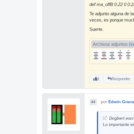
def ma_offB 0.22 0 0.2
Te adjunto alguna de l
veces, es porque much
Suerte.
Archivos adjuntos (
l
1
Responder
por
Edwin Gran
#4
Dogbert escri
Lo importante e