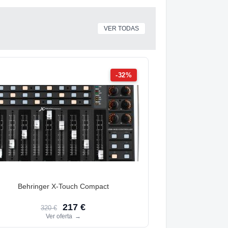
VER TODAS
-32%
Behringer X-Touch Compact
217 €
320 €
Ver oferta
→