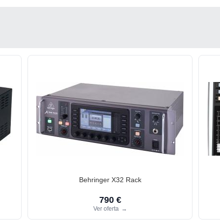
Behringer X32 Rack
790 €
Ver oferta
→