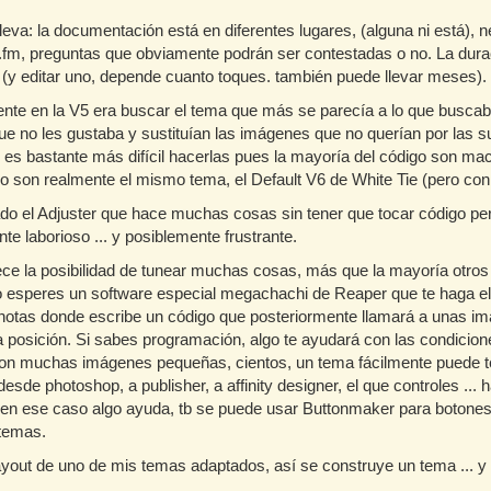
lleva: la documentación está en diferentes lugares, (alguna ni está),
r.fm, preguntas que obviamente podrán ser contestadas o no. La dur
(y editar uno, depende cuanto toques. también puede llevar meses).
te en la V5 era buscar el tema que más se parecía a lo que buscaba
ue no les gustaba y sustituían las imágenes que no querían por las s
 es bastante más difícil hacerlas pues la mayoría del código son m
do son realmente el mismo tema, el Default V6 de White Tie (pero c
o el Adjuster que hace muchas cosas sin tener que tocar código per
e laborioso ... y posiblemente frustrante.
ece la posibilidad de tunear muchas cosas, más que la mayoría otros
 No esperes un software especial megachachi de Reaper que te haga el
notas donde escribe un código que posteriormente llamará a unas im
a posición. Si sabes programación, algo te ayudará con las condici
 son muchas imágenes pequeñas, cientos, un tema fácilmente puede 
desde photoshop, a publisher, a affinity designer, el que controles ...
ese caso algo ayuda, tb se puede usar Buttonmaker para botones, 
temas.
ayout de uno de mis temas adaptados, así se construye un tema ... 