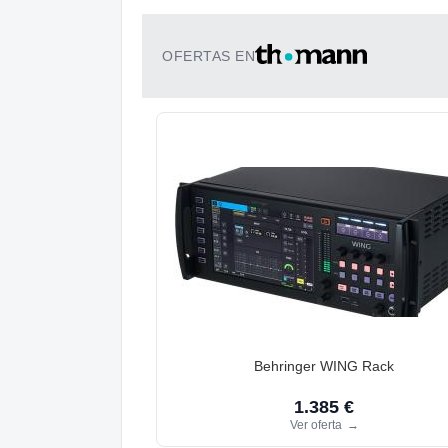
OFERTAS EN
Behringer WING Rack
1.385 €
Ver oferta
→