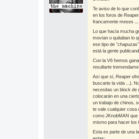
Te aviso de lo que con
en los foros de Reape
francamente meses ... 
Lo que hacía mucha gen
movían o quitaban lo q
ese tipo de "chapuzas"
está la gente publican
Con la V6 hemos ganad
resultarte tremendament
Así que sí, Reaper ofr
buscarte la vida ...).
necesitas un block de 
colocarán en una ciert
un trabajo de chinos,
te vale cualquier cosa 
como JKnobMAN que en 
mismo para hacer los 
Esta es parte de una l
estas: