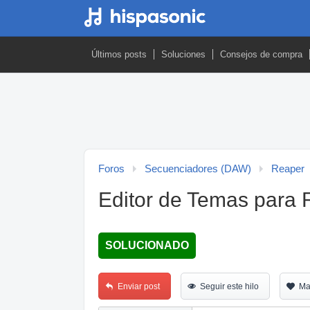
Últimos posts
Soluciones
Consejos de compra
Foros
Secuenciadores (DAW)
Reaper
Editor de Temas para 
SOLUCIONADO
Enviar post
Seguir este hilo
Ma