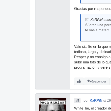
Gracias por responder.
KaRPiN escri
Sí eres una per
te vas a meter!
Vale si.. Se en lo qu
tedioso, largo y delic
Reaper y no consigo al
subir una foto de lo q
programación y veré si
Responder
por
KaRPiN
el 1
#5
White Tie, el creador d