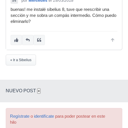
por
Mercedes
el 15/03/2018
#4
buenas! me instalé sibelius 8, tuve que reescribir una
sección y me sobra un compás intermedio. Cómo puedo
eliminarlo?
« Ir a Sibelius
NUEVO POST
×
Regístrate
o
identifícate
para poder postear en este
hilo