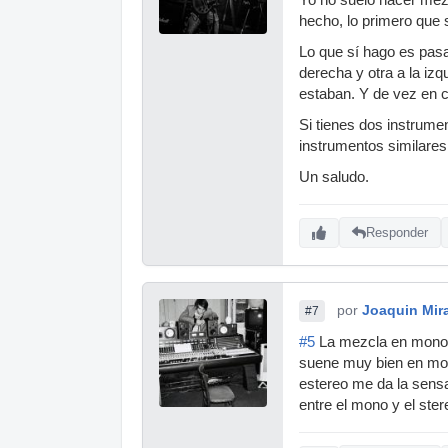
hecho, lo primero que 
Lo que sí hago es pasa
derecha y otra a la iz
estaban. Y de vez en 
Si tienes dos instrume
instrumentos similare
Un saludo.
Responder
por
Joaquin Mir
#7
#5
La mezcla en mono m
suene muy bien en mon
estereo me da la sens
entre el mono y el ster