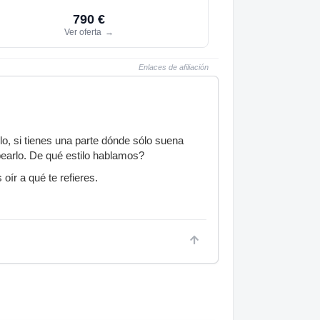
790 €
Ver oferta
→
Enlaces de afiliación
o, si tienes una parte dónde sólo suena
pearlo. De qué estilo hablamos?
ír a qué te refieres.