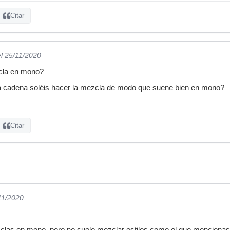
Citar
el 25/11/2020
cla en mono?
a cadena soléis hacer la mezcla de modo que suene bien en mono?
Citar
11/2020
clas en mono, pero no suelo mezclar estilos como el que mencionas a