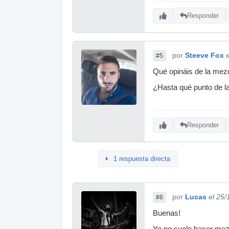
Responder
por
Steeve Fox
#5
Qué opináis de la mez
¿Hasta qué punto de l
Responder
1 respuesta directa
por
Lucas
el 25/
#6
Buenas!
Yo no suelo hacer mez