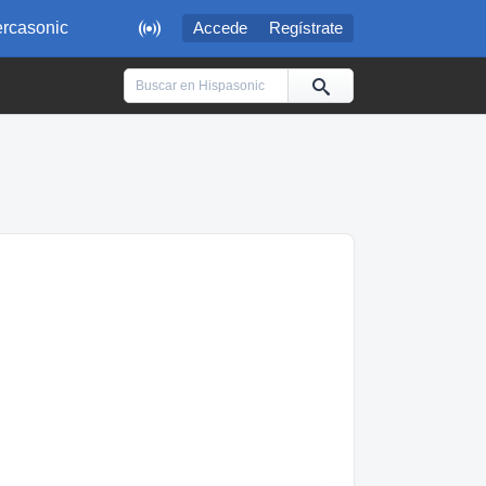

rcasonic
Accede
Regístrate