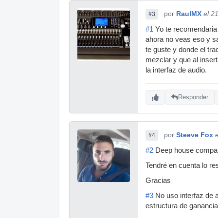
por
RaulMX
el 2
#3
#1
Yo te recomendaria 
ahora no veas eso y s
te guste y donde el t
mezclar y que al inse
la interfaz de audio.
Responder
por
Steeve Fox
#4
#2
Deep house compañer
Tendré en cuenta lo res
Gracias
#3
No uso interfaz de a
estructura de ganancia