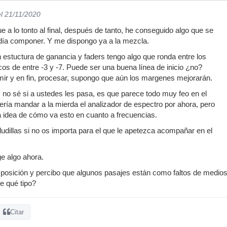
el 21/11/2020
e a lo tonto al final, después de tanto, he conseguido algo que se
ndía componer. Y me dispongo ya a la mezcla.
n estuctura de ganancia y faders tengo algo que ronda entre los
cos de entre -3 y -7. Puede ser una buena línea de inicio ¿no?
mir y en fin, procesar, supongo que aún los margenes mejorarán.
no sé si a ustedes les pasa, es que parece todo muy feo en el
ería mandar a la mierda el analizador de espectro por ahora, pero
idea de cómo va esto en cuanto a frecuencias.
dudillas si no os importa para el que le apetezca acompañar en el
e algo ahora.
posición y percibo que algunos pasajes están como faltos de medios
e qué tipo?
Citar