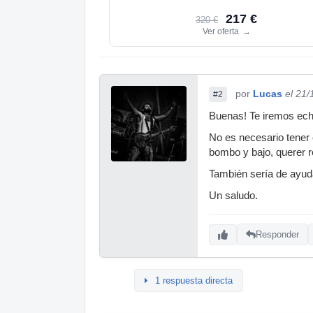
217 €
320 €
Ver oferta
→
por
Lucas
el 21/
#2
Buenas! Te iremos ec
No es necesario tener 
bombo y bajo, querer r
También sería de ayud
Un saludo.
Responder
1 respuesta directa