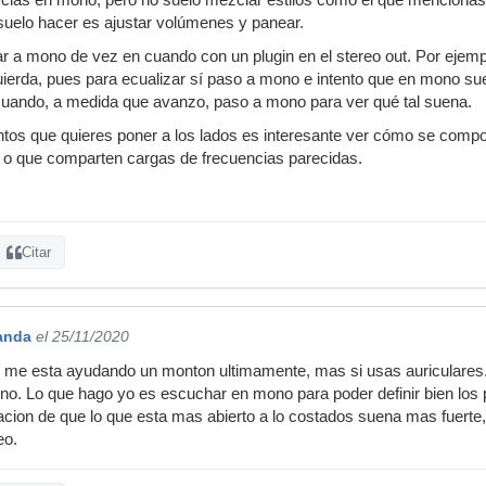
suelo hacer es ajustar volúmenes y panear.
r a mono de vez en cuando con un plugin en el stereo out. Por ejemp
quierda, pues para ecualizar sí paso a mono e intento que en mono su
cuando, a medida que avanzo, paso a mono para ver qué tal suena.
ntos que quieres poner a los lados es interesante ver cómo se comp
s o que comparten cargas de frecuencias parecidas.
Citar
anda
el 25/11/2020
e esta ayudando un monton ultimamente, mas si usas auriculares. 
o. Lo que hago yo es escuchar en mono para poder definir bien los
acion de que lo que esta mas abierto a lo costados suena mas fuert
eo.