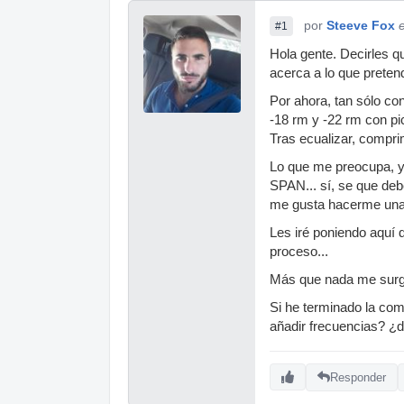
por
Steeve Fox
#1
Hola gente. Decirles qu
acerca a lo que prete
Por ahora, tan sólo co
-18 rm y -22 rm con pi
Tras ecualizar, compri
Lo que me preocupa, y 
SPAN... sí, se que deb
me gusta hacerme una 
Les iré poniendo aquí 
proceso...
Más que nada me surg
Si he terminado la com
añadir frecuencias? ¿d
Responder