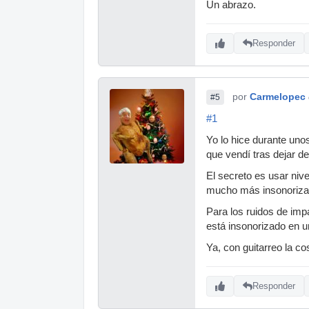
Un abrazo.
Responder
por
Carmelopec
#5
#1
Yo lo hice durante uno
que vendí tras dejar d
El secreto es usar nive
mucho más insonorizad
Para los ruidos de im
está insonorizado en un
Ya, con guitarreo la c
Responder