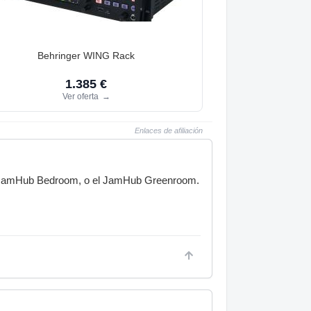
Behringer WING Rack
1.385 €
Ver oferta
→
Enlaces de afiliación
el JamHub Bedroom, o el JamHub Greenroom.