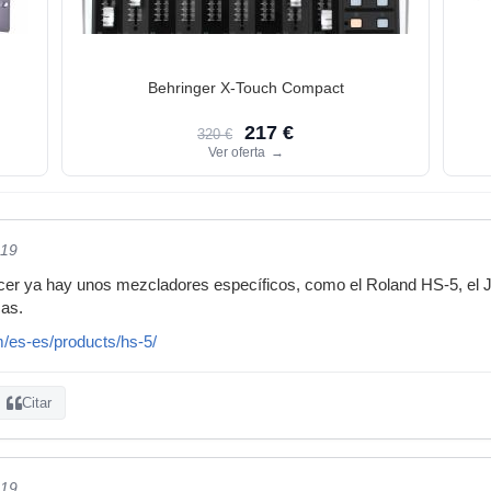
Behringer X-Touch Compact
217 €
320 €
Ver oferta
→
019
acer ya hay unos mezcladores específicos, como el Roland HS-5, 
as.
m/es-es/products/hs-5/
Citar
019