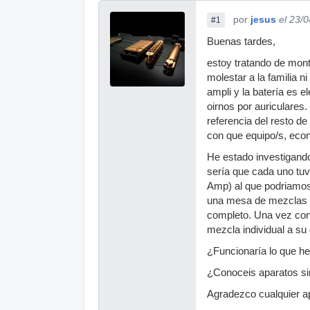
por
jesus
el 23/
#1
Buenas tardes,
estoy tratando de mon
molestar a la familia 
ampli y la batería es 
oirnos por auriculares
referencia del resto d
con que equipo/s, econ
He estado investigando
sería que cada uno tuv
Amp) al que podriamos 
una mesa de mezclas c
completo. Una vez con
mezcla individual a su
¿Funcionaría lo que h
¿Conoceis aparatos si
Agradezco cualquier ap