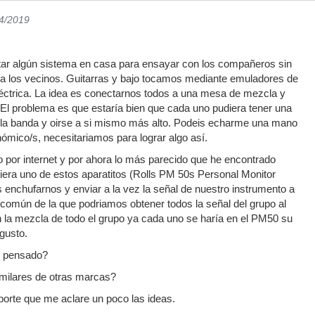
04/2019
tar algún sistema en casa para ensayar con los compañeros sin
ni a los vecinos. Guitarras y bajo tocamos mediante emuladores de
eléctrica. La idea es conectarnos todos a una mesa de mezcla y
. El problema es que estaría bien que cada uno pudiera tener una
e la banda y oirse a si mismo más alto. Podeis echarme una mano
ómico/s, necesitariamos para lograr algo así.
 por internet y por ahora lo más parecido que he encontrado
iera uno de estos aparatitos (Rolls PM 50s Personal Monitor
enchufarnos y enviar a la vez la señal de nuestro instrumento a
omún de la que podriamos obtener todos la señal del grupo al
 la mezcla de todo el grupo ya cada uno se haría en el PM50 su
 gusto.
e pensado?
milares de otras marcas?
orte que me aclare un poco las ideas.