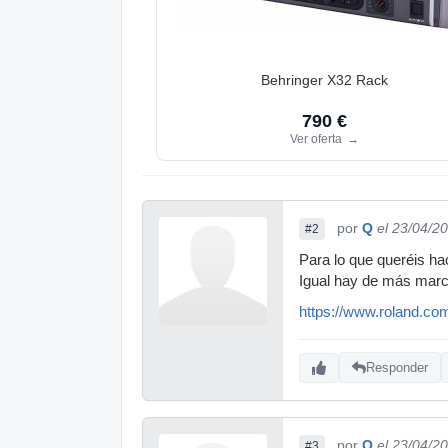
Behringer X32 Rack
790 €
Ver oferta
→
por
Q
el 23/04/2
#2
Para lo que queréis h
Igual hay de más marc
https://www.roland.co
Responder
por
Q
el 23/04/2
#3