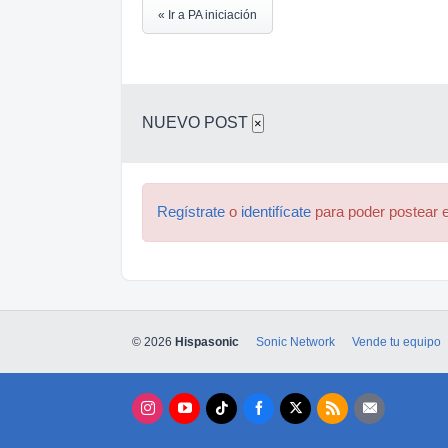
« Ir a PA iniciación
NUEVO POST
×
Regístrate
o
identifícate
para poder postear e
© 2026
Hispasonic
Sonic Network
Vende tu equipo