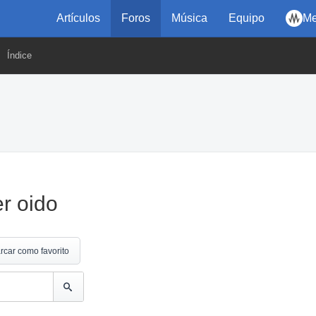
Artículos
Foros
Música
Equipo
Me
Índice
r oido
rcar como favorito