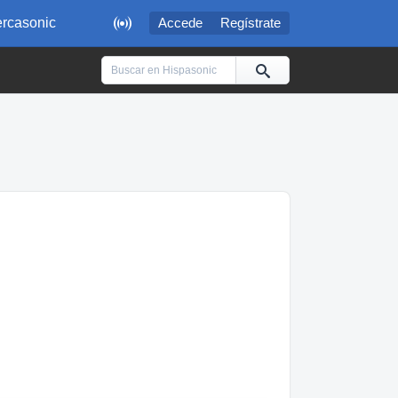

rcasonic
Accede
Regístrate