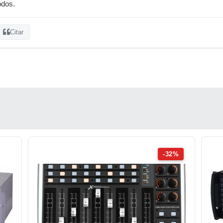
odos.
Citar
-32%