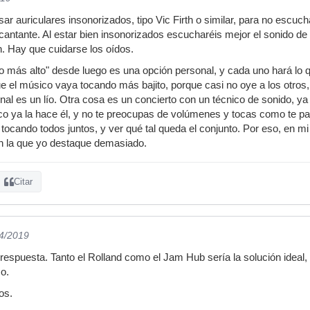
ar auriculares insonorizados, tipo Vic Firth o similar, para no escuc
l cantante. Al estar bien insonorizados escucharéis mejor el sonido de 
 Hay que cuidarse los oídos.
o más alto" desde luego es una opción personal, y cada uno hará lo q
 el músico vaya tocando más bajito, porque casi no oye a los otros,
final es un lío. Otra cosa es un concierto con un técnico de sonido, y
ico ya la hace él, y no te preocupas de volúmenes y tocas como te pa
 tocando todos juntos, y ver qué tal queda el conjunto. Por eso, en 
en la que yo destaque demasiado.
Citar
04/2019
respuesta. Tanto el Rolland como el Jam Hub sería la solución ideal,
o.
os.