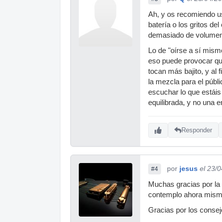
Ah, y os recomiendo us
batería o los gritos de
demasiado de volumen.
Lo de "oírse a sí mism
eso puede provocar que
tocan más bajito, y al 
la mezcla para el públ
escuchar lo que estáis
equilibrada, y no una 
Responder
por
jesus
el 23/
#4
Muchas gracias por la 
contemplo ahora mism
Gracias por los consej