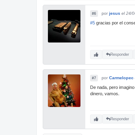
por
jesus
el 24/
#6
#5
gracias por el cons
Responder
por
Carmelopec
#7
De nada, pero imagino 
dinero, vamos.
Responder