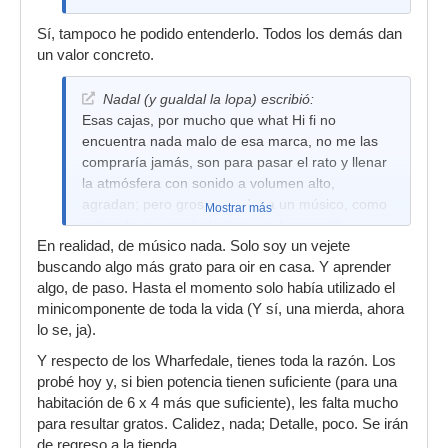
Sí, tampoco he podido entenderlo. Todos los demás dan
un valor concreto.
Nadal (y gualdal la lopa) escribió:
Esas cajas, por mucho que what Hi fi no
encuentra nada malo de esa marca, no me las
compraría jamás, son para pasar el rato y llenar
la atmósfera con sonido a volumen alto,
agradan; pero grosso modo; a un músico, como
Mostrar más
entiendo que será alguien que hace está
En realidad, de músico nada. Solo soy un vejete
consulta en Hispasonic, no le sirven, no porque
buscando algo más grato para oir en casa. Y aprender
no sean de estudio (que eso es un paradigma
algo, de paso. Hasta el momento solo había utilizado el
dominguero); porque ni graves, ni detalle, ni
minicomponente de toda la vida (Y sí, una mierda, ahora
compostura, ni capacidad rítmica.
lo se, ja).
Y respecto de los Wharfedale, tienes toda la razón. Los
probé hoy y, si bien potencia tienen suficiente (para una
habitación de 6 x 4 más que suficiente), les falta mucho
para resultar gratos. Calidez, nada; Detalle, poco. Se irán
de regreso a la tienda.