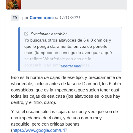
por
Carmelopec
el 17/11/2021
#9
Synclavier escribió:
Yo buscaría otros altavoces de 6 u 8 ohmios y
que lo ponga claramente, en vez de ponerle
esos (tampoco he conseguido averiguar a qué
se refiere Wharfedale con eso de la
compatibilidad entre 4 y 8 ohmios).
Mostrar más
Eso es la norma de cajas de ese tipo, y precisamente de
wharfedale, incluso antes de la serie Diamond, los 6 ohm
consabidos, que es la impedancia que suelen tener casi
todas las cajas de esa casa (los altavoces es lo que hay
dentro, y el filtro, claro).
Y, sí, el usuario citó las cajas que son y veo que son de
una impedancia de 4 ohm, y de una gama muy
asequible; pero con críticas buenas
(
https://www.google.com/url?