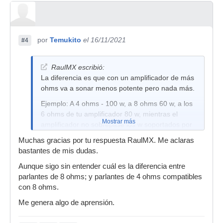
por
Temukito
el 16/11/2021
#4
RaulMX escribió:
La diferencia es que con un amplificador de más
ohms va a sonar menos potente pero nada más.
Ejemplo: A 4 ohms - 100 w, a 8 ohms 60 w, a los
6 ohms de tu amplificador 80 w, mientras el
Mostrar más
amplificador no sobrepase los w soportados por
el gabinete no hay problema.
Muchas gracias por tu respuesta RaulMX. Me aclaras
bastantes de mis dudas.
Aunque sigo sin entender cuál es la diferencia entre
parlantes de 8 ohms; y parlantes de 4 ohms compatibles
con 8 ohms.
Me genera algo de aprensión.