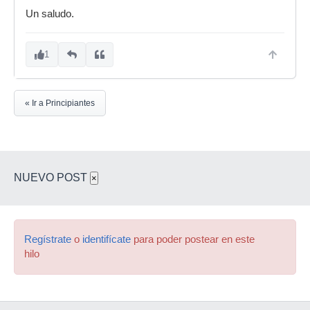
Un saludo.
1
« Ir a Principiantes
NUEVO POST
×
Regístrate
o
identifícate
para poder postear en este
hilo