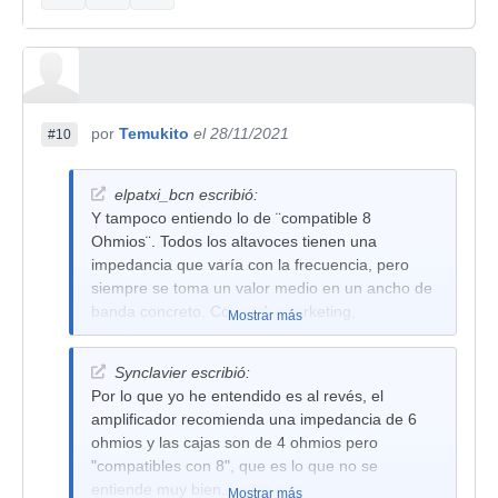
por
Temukito
el 28/11/2021
#10
elpatxi_bcn escribió:
Y tampoco entiendo lo de ¨compatible 8
Ohmios¨. Todos los altavoces tienen una
impedancia que varía con la frecuencia, pero
siempre se toma un valor medio en un ancho de
banda concreto. Cosas de marketing,
Mostrar más
supongo.....
Synclavier escribió:
Por lo que yo he entendido es al revés, el
amplificador recomienda una impedancia de 6
ohmios y las cajas son de 4 ohmios pero
"compatibles con 8", que es lo que no se
entiende muy bien.
Mostrar más