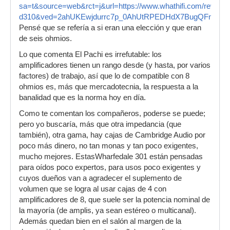
sa=t&source=web&rct=j&url=https://www.whathifi.com/reviews
d310&ved=2ahUKEwjdurrc7p_0AhUtRPEDHdX7BugQFnoEC
Pensé que se refería a si eran una elección y que eran
de seis ohmios.
Lo que comenta El Pachi es irrefutable: los
amplificadores tienen un rango desde (y hasta, por varios
factores) de trabajo, así que lo de compatible con 8
ohmios es, más que mercadotecnia, la respuesta a la
banalidad que es la norma hoy en día.
Como te comentan los compañeros, poderse se puede;
pero yo buscaría, más que otra impedancia (que
también), otra gama, hay cajas de Cambridge Audio por
poco más dinero, no tan monas y tan poco exigentes,
mucho mejores. EstasWharfedale 301 están pensadas
para oídos poco expertos, para usos poco exigentes y
cuyos dueños van a agradecer el suplemento de
volumen que se logra al usar cajas de 4 con
amplificadores de 8, que suele ser la potencia nominal de
la mayoría (de amplis, ya sean estéreo o multicanal).
Además quedan bien en el salón al margen de la