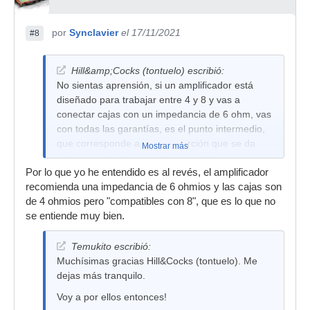
por
Synclavier
el 17/11/2021
#8
Hill&amp;Cocks (tontuelo) escribió:
No sientas aprensión, si un amplificador está
diseñado para trabajar entre 4 y 8 y vas a
conectar cajas con un impedancia de 6 ohm, vas
con todas las garantías, es el punto intermedio,
que corresponde a una proporción que se da
Mostrar más
con más frecuencia en cajas de gama media y
Por lo que yo he entendido es al revés, el amplificador
baja, no es tan frecuente encontrar de 8 ohm.
recomienda una impedancia de 6 ohmios y las cajas son
de 4 ohmios pero "compatibles con 8", que es lo que no
se entiende muy bien.
Temukito escribió:
Muchísimas gracias Hill&Cocks (tontuelo). Me
dejas más tranquilo.
Voy a por ellos entonces!