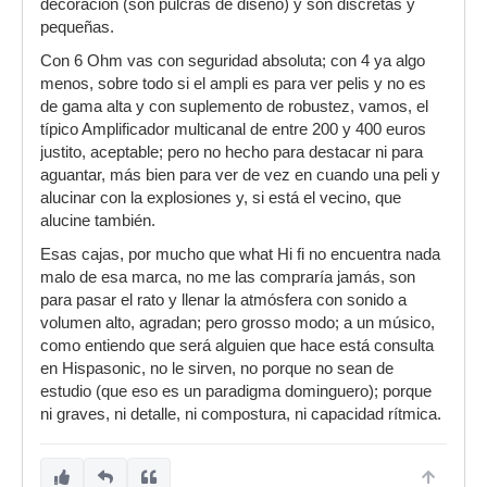
decoración (son pulcras de diseño) y son discretas y
pequeñas.
Con 6 Ohm vas con seguridad absoluta; con 4 ya algo
menos, sobre todo si el ampli es para ver pelis y no es
de gama alta y con suplemento de robustez, vamos, el
típico Amplificador multicanal de entre 200 y 400 euros
justito, aceptable; pero no hecho para destacar ni para
aguantar, más bien para ver de vez en cuando una peli y
alucinar con la explosiones y, si está el vecino, que
alucine también.
Esas cajas, por mucho que what Hi fi no encuentra nada
malo de esa marca, no me las compraría jamás, son
para pasar el rato y llenar la atmósfera con sonido a
volumen alto, agradan; pero grosso modo; a un músico,
como entiendo que será alguien que hace está consulta
en Hispasonic, no le sirven, no porque no sean de
estudio (que eso es un paradigma dominguero); porque
ni graves, ni detalle, ni compostura, ni capacidad rítmica.