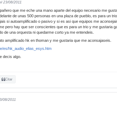
el 23/08/2011
mpañero que me eche una mano aparte del equipo necesario me gustar
delante de unas 500 personas en una plaza de pueblo, es para un trio
is si autoamplificado o pasivo y si es asi que equipos me aconsejai
me pero hay que ser conscientes que es para un trio y me gustaria ga
nido de una orquesta ni quedarme corto ya me entendeis.
uto amplificado hk en thoman y me gustaria que me aconsajaseis.
e/es/hk_audio_elias_esys.htm
e decis algo.
Citar
23/08/2011