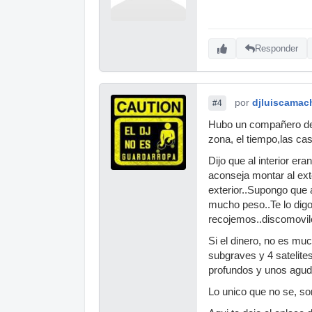
Responder
por
djluiscamac
#4
Hubo un compañero del f
zona, el tiempo,las ca
Dijo que al interior er
aconseja montar al ext
exterior..Supongo que 
mucho peso..Te lo dig
recojemos..discomovile
Si el dinero, no es mu
subgraves y 4 satelite
profundos y unos agudo
Lo unico que no se, so