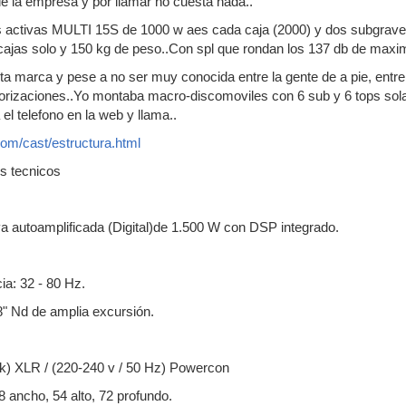
 de la empresa y por llamar no cuesta nada..
s activas MULTI 15S de 1000 w aes cada caja (2000) y dos subgrave
 cajas solo y 150 kg de peso..Con spl que rondan los 137 db de maxi
ta marca y pese a no ser muy conocida entre la gente de a pie, entre
orizaciones..Yo montaba macro-discomoviles con 6 sub y 6 tops solam
el telefono en la web y llama..
com/cast/estructura.html
os tecnicos
a autoamplificada (Digital)de 1.500 W con DSP integrado.
a: 32 - 80 Hz.
8" Nd de amplia excursión.
ink) XLR / (220-240 v / 50 Hz) Powercon
 ancho, 54 alto, 72 profundo.