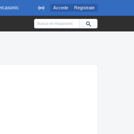

rcasonic
Accede
Regístrate