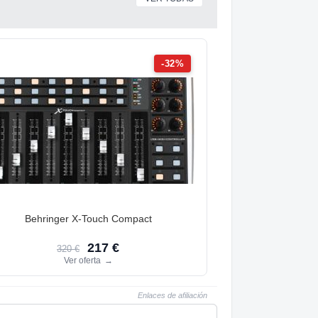
-32%
Behringer X-Touch Compact
217 €
320 €
Ver oferta
→
Enlaces de afiliación