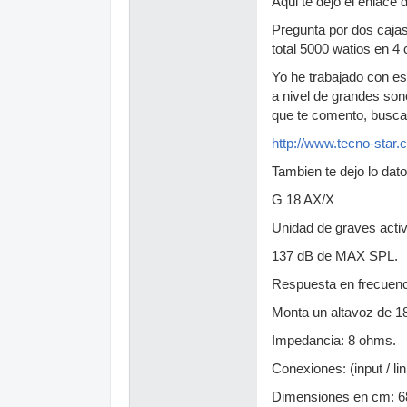
Aqui te dejo el enlace
Pregunta por dos caja
total 5000 watios en 4
Yo he trabajado con es
a nivel de grandes son
que te comento, busca 
http://www.tecno-star.
Tambien te dejo lo dat
G 18 AX/X
Unidad de graves activ
137 dB de MAX SPL.
Respuesta en frecuenci
Monta un altavoz de 1
Impedancia: 8 ohms.
Conexiones: (input / l
Dimensiones en cm: 68