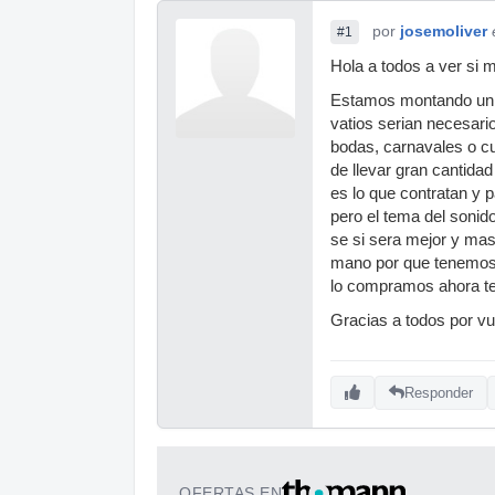
por
josemoliver
#1
Hola a todos a ver si
Estamos montando un t
vatios serian necesario
bodas, carnavales o cu
de llevar gran cantidad
es lo que contratan y
pero el tema del soni
se si sera mejor y ma
mano por que tenemos 
lo compramos ahora te
Gracias a todos por vu
Responder
OFERTAS EN