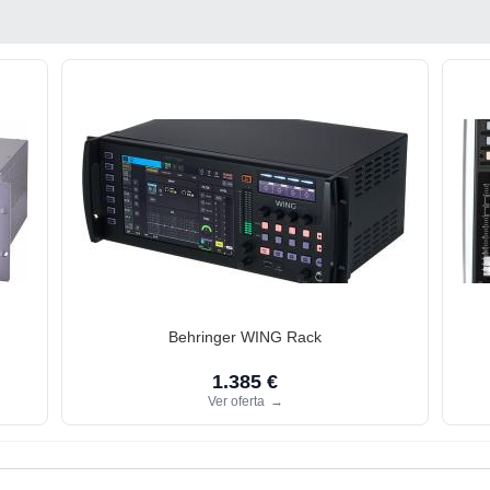
Behringer WING Rack
1.385 €
Ver oferta
→