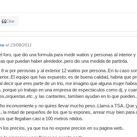
Citar
ho
el 23/08/2011
oro, que dio una formula para medir watios y personas al interior y al
sas que puedan haber alrededor..pero dio una medida de partirda.
an 8 w por perosnas y al exterior 12 watios por persona..En tu caso s
erior..El equipo que has expuesto, es de buena calidad, habria que pr
al decir que eres parte de un trio, me imagino que alguna mujer habra
o, porque yo trabajo en una empresa de espectaculos como dj, y cua
s,orquestas,etc..y las cantantes, tambien ayudan en lo que pueden.
cho inconveniente y no quires llevar mucho peso..Llama a TSA..Que y
s, la mitad de pequeños de los que tu expones, arrear muy bien para
s que llegaban casi a 100 metros nitidos.
n los precios, ya que tsa no expone precios en su pagina web..