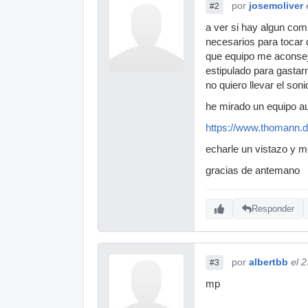
por
josemoliver
#2
a ver si hay algun co
necesarios para tocar 
que equipo me aconseja
estipulado para gastar
no quiero llevar el so
he mirado un equipo a
https://www.thomann.d
echarle un vistazo y m
gracias de antemano
Responder
por
albertbb
el 
#3
mp