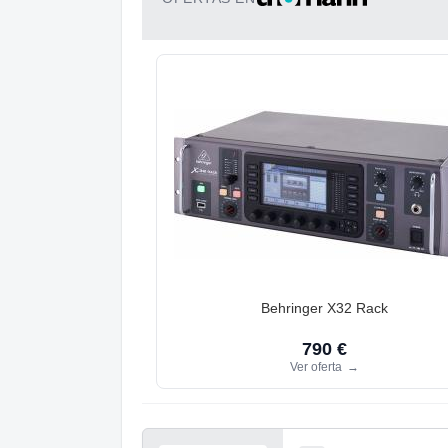
Behringer X32 Rack
790 €
Ver oferta
→