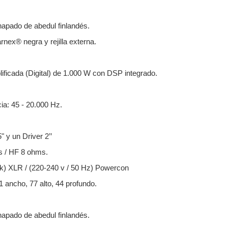
apado de abedul finlandés.
nex® negra y rejilla externa.
ificada (Digital) de 1.000 W con DSP integrado.
ia: 45 - 20.000 Hz.
 y un Driver 2’’
s / HF 8 ohms.
ink) XLR / (220-240 v / 50 Hz) Powercon
 ancho, 77 alto, 44 profundo.
apado de abedul finlandés.