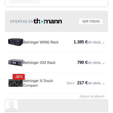
OFERTAS EN
VER TODAS
1.385 €
Behringer WING Rack
Ver oferta
→
790 €
Behringer X32 Rack
Ver oferta
→
-32%
Behringer X-Touch
217 €
320 €
Ver oferta
→
Compact
Enlaces de afiliación