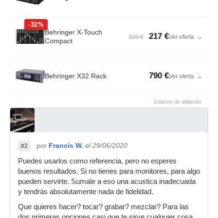
-32%
Behringer X-Touch
217 €
320 €
Ver oferta
→
Compact
790 €
Behringer X32 Rack
Ver oferta
→
Enlaces de afiliación
por
Francis W.
el 29/06/2020
#2
Puedes usarlos como referencia, pero no esperes
buenos resultados. Si no tienes para monitores, para algo
pueden servirte. Sumale a eso una acustica inadecuada
y tendrás absolutamente nada de fidelidad.
Que quieres hacer? tocar? grabar? mezclar? Para las
dos primeras opciones casi que te sirve cualquier cosa