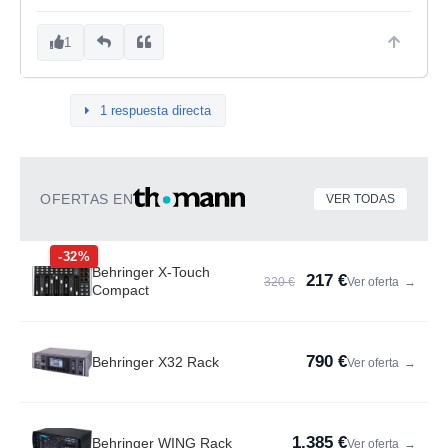
1
1 respuesta directa
OFERTAS EN
VER TODAS
-32%
Behringer X-Touch
217 €
320 €
Ver oferta
→
Compact
790 €
Behringer X32 Rack
Ver oferta
→
1.385 €
Behringer WING Rack
Ver oferta
→