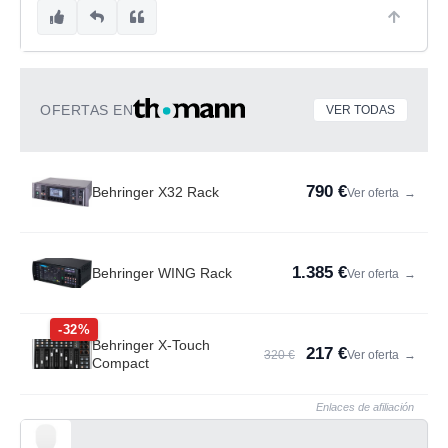
OFERTAS EN
VER TODAS
790 €
Behringer X32 Rack
Ver oferta
→
1.385 €
Behringer WING Rack
Ver oferta
→
-32%
Behringer X-Touch
217 €
320 €
Ver oferta
→
Compact
Enlaces de afiliación