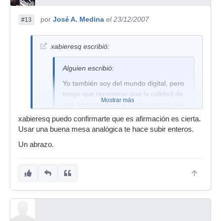
por
José A. Medina
el 23/12/2007
#13
xabieresq escribió:
Alguien escribió:
Yo también soy del mundo digital, pero
tengo que reconocer que la calided de
Mostrar más
una mesa analógica no hay plugin que
lo pueda igualar, por eso me decidí a
xabieresq puedo confirmarte que es afirmación es cierta.
comprar una
Usar una buena mesa analógica te hace subir enteros.
Un abrazo.
Cual ha sido tu experiencia para afirmar esto?
salu2