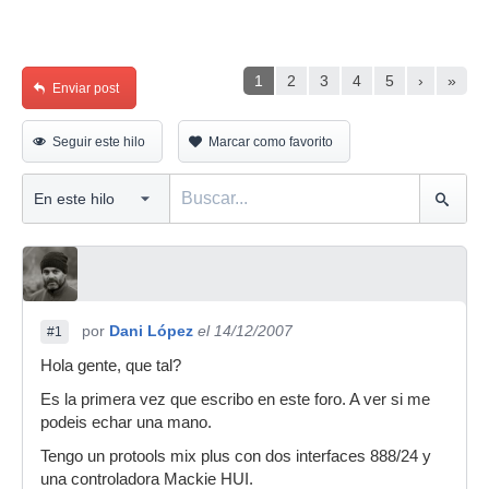
1
2
3
4
5
›
»
Enviar post
Seguir este hilo
Marcar como favorito
por
Dani López
el 14/12/2007
#1
Hola gente, que tal?
Es la primera vez que escribo en este foro. A ver si me
podeis echar una mano.
Tengo un protools mix plus con dos interfaces 888/24 y
una controladora Mackie HUI.