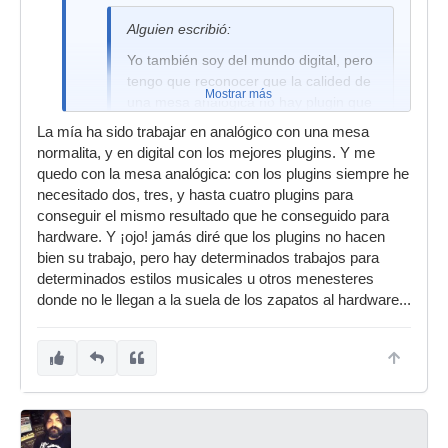
Alguien escribió:
Yo también soy del mundo digital, pero
tengo que reconocer que la calided de
Mostrar más
una mesa analógica no hay plugin que
lo pueda igualar, por eso me decidí a
La mía ha sido trabajar en analógico con una mesa
comprar una
normalita, y en digital con los mejores plugins. Y me
quedo con la mesa analógica: con los plugins siempre he
necesitado dos, tres, y hasta cuatro plugins para
conseguir el mismo resultado que he conseguido para
Cual ha sido tu experiencia para afirmar esto?
hardware. Y ¡ojo! jamás diré que los plugins no hacen
salu2
bien su trabajo, pero hay determinados trabajos para
determinados estilos musicales u otros menesteres
donde no le llegan a la suela de los zapatos al hardware...