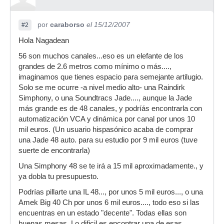
por
caraborso
el 15/12/2007
#2
Hola Nagadean
56 son muchos canales...eso es un elefante de los
grandes de 2.6 metros como mínimo o más....,
imaginamos que tienes espacio para semejante artilugio.
Solo se me ocurre -a nivel medio alto- una Raindirk
Simphony, o una Soundtracs Jade...., aunque la Jade
más grande es de 48 canales, y podríás encontrarla con
automatización VCA y dinámica por canal por unos 10
mil euros. (Un usuario hispasónico acaba de comprar
una Jade 48 auto. para su estudio por 9 mil euros (tuve
suerte de encontrarla)
Una Simphony 48 se te irá a 15 mil aproximadamente., y
ya dobla tu presupuesto.
Podrías pillarte una IL 48..., por unos 5 mil euros..., o una
Amek Big 40 Ch por unos 6 mil euros...., todo eso si las
encuentras en un estado "decente". Todas ellas son
buenas mesas, Lo dificil es encontrar una de esas.