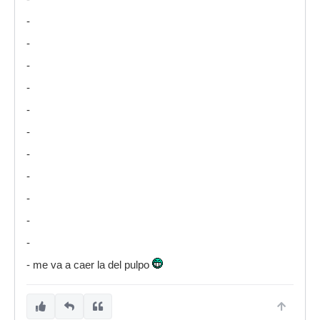
-
-
-
-
-
-
-
-
-
-
-
- me va a caer la del pulpo