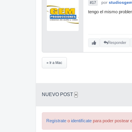
por
studiosge
#17
tengo el mismo problem
Responder
« Ir a Mac
NUEVO POST
×
Regístrate
o
identifícate
para poder postear e