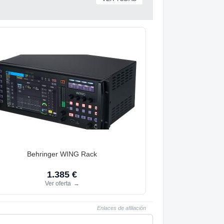
Behringer WING Rack
1.385 €
Ver oferta
→
Enlaces de afiliación