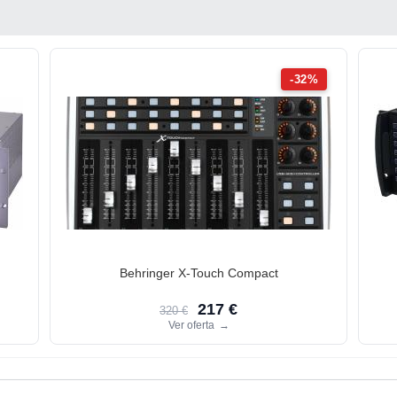
-32%
Behringer X-Touch Compact
217 €
320 €
Ver oferta
→