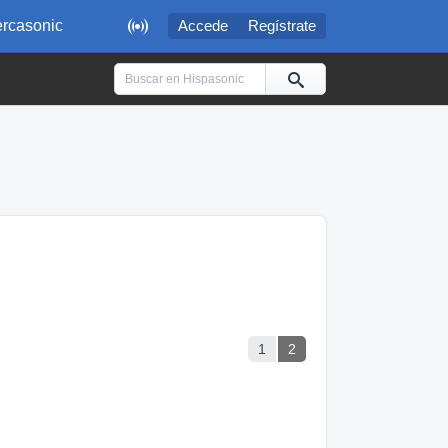

rcasonic
Accede
Regístrate
1
2