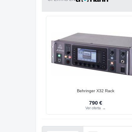
Behringer X32 Rack
790 €
Ver oferta
→