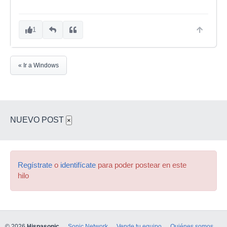
1
« Ir a Windows
NUEVO POST
×
Regístrate
o
identifícate
para poder postear en este
hilo
© 2026
Hispasonic
Sonic Network
Vende tu equipo
Quiénes somos