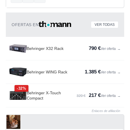
OFERTAS EN
VER TODAS
790 €
Behringer X32 Rack
Ver oferta
→
1.385 €
Behringer WING Rack
Ver oferta
→
-32%
Behringer X-Touch
217 €
320 €
Ver oferta
→
Compact
Enlaces de afiliación