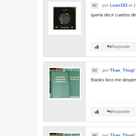
por
Lean163
el 
#2
queria decir cuartos de
Responder
por
Thae_Thug!
#3
thanks loco me despert
Responder
por
Thae_Thug!
#4