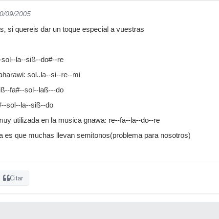
10/09/2005
s, si quereis dar un toque especial a vuestras
sol--la--siß--do#--re
harawi: sol..la--si--re--mi
ß--fa#--sol--laß---do
--sol--la--siß--do
uy utilizada en la musica gnawa: re--fa--la--do--re
 es que muchas llevan semitonos(problema para nosotros)
Citar