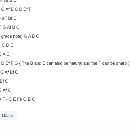
gF Af B C
s G Af B C D Ef F
G aF Bf C
F G Af B C
f grace note) G A B C
B C D E
G A C
C D Ef F G ( The B and E can also be natural and the F can be sharp )
 G Af Bf C
 Bf C
G Af C
D F - C E Fs G B C
Citar