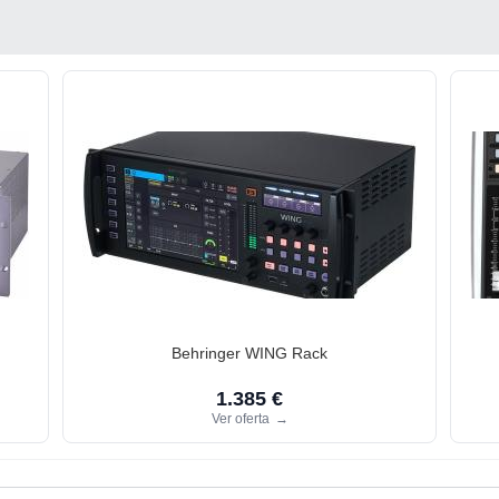
Behringer WING Rack
1.385 €
Ver oferta
→