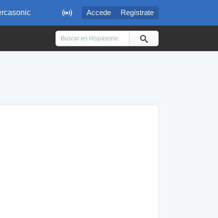

rcasonic
Accede
Regístrate