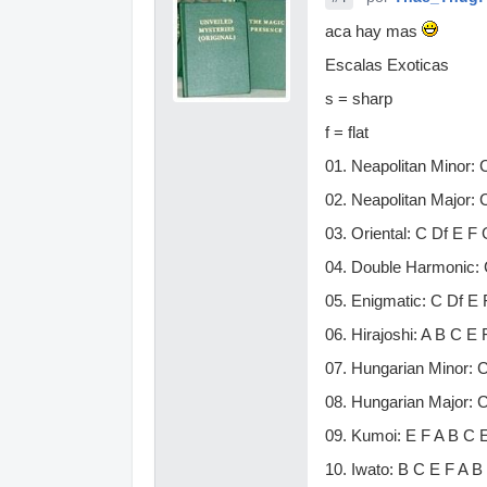
aca hay mas
Escalas Exoticas
s = sharp
f = flat
01. Neapolitan Minor: 
02. Neapolitan Major: 
03. Oriental: C Df E F 
04. Double Harmonic: 
05. Enigmatic: C Df E
06. Hirajoshi: A B C E 
07. Hungarian Minor: 
08. Hungarian Major: 
09. Kumoi: E F A B C 
10. Iwato: B C E F A B