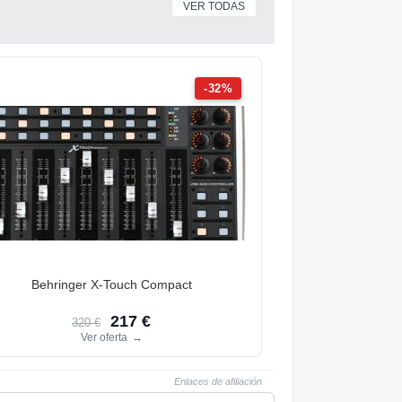
VER TODAS
-32%
Behringer X-Touch Compact
217 €
320 €
Ver oferta
→
Enlaces de afiliación