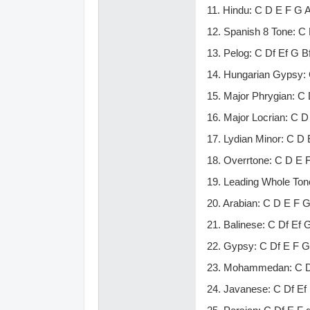
11. Hindu: C D E F G A
12. Spanish 8 Tone: C 
13. Pelog: C Df Ef G B
14. Hungarian Gypsy: 
15. Major Phrygian: C
16. Major Locrian: C D
17. Lydian Minor: C D 
18. Overrtone: C D E 
19. Leading Whole Ton
20. Arabian: C D E F G
21. Balinese: C Df Ef 
22. Gypsy: C Df E F G
23. Mohammedan: C D
24. Javanese: C Df Ef