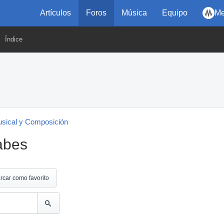
Artículos
Foros
Música
Equipo
Me
Índice
usical y Composición
abes
rcar como favorito