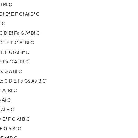
f Bf C
Df Ef E F Gf Af Bf C
f C
C D Ef Fs G Af Bf C
 DF E F G Af Bf C
 E F Gf Af Bf C
E Fs G Af Bf C
Fs G A Bf C
e: C D E Fs Gs As B C
f Af Bf C
G Af C
 Af B C
 Ef F G Af B C
 F G A Bf C