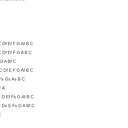
C Df Ef F G Af B C
C Df Ef F G A B C
Gf A Bf C
C Df E F G Af B C
 Fs Gs As B C
F A
C D Ef Fs G Af B C
C Ds E Fs G A Bf C
E