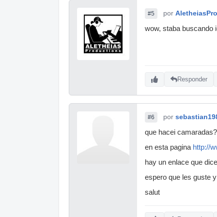
por
AletheiasPr
#5
wow, staba buscando i
Responder
por
sebastian19
#6
que hacei camaradas?
en esta pagina
http://
hay un enlace que dic
espero que les guste y
salut