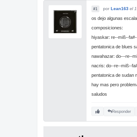
por
Lean163
el 
#1
os dejo algunas escala
composiciones:
hiyaskar: re--miß--fa#--
pentatonica de blues sa
nawahazar: do---re--mi
nacris: do--re--miß--fa#
pentatonica de sudan m
hay mas pero problema
saludos
Responder