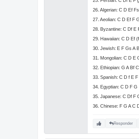
25. Persian: C Df E F 
26. Algerian: C D Ef F
27. Aeolian: C D Ef F 
28. Byzantine: C Df E 
29. Hawaiian: C D Ef (
30. Jewish: E F Gs A 
31. Mongolian: C D E 
32. Ethiopian: G A Bf 
33. Spanish: C D f E F
34. Egyptian: C D F G
35. Japanese: C Df F 
36. Chinese: F G A C 
Responder