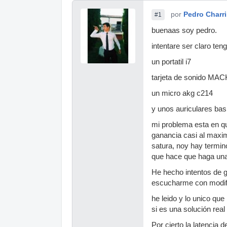
por
Pedro Charri
#1
buenaas soy pedro.
intentare ser claro teng
un portatil i7
tarjeta de sonido MA
un micro akg c214
y unos auriculares bas
mi problema esta en qu
ganancia casi al maxi
satura, noy hay termi
que hace que haga una
He hecho intentos de 
escucharme con modifi
he leido y lo unico qu
si es una solución real
Por cierto la latencia 