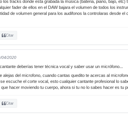
o los tracks donde esta grabada la música (bateria, piano, bajo, etc)
alquier fader de ellos en el DAW bajara el volumen de todos los instr
tidad de volumen general para los audifonos la controlaras desde el 
Citar
9/04/2020
ntante deberías tener técnica vocal y saber usar un micrófono...
 alejas del microfono, cuando cantas quedito te acercas al microfono,
e escuche el corte vocal, esto cualquier cantante profesional lo sabe y 
es que hacer moviendo tu cuerpo, ahora si tu no lo sabes hacer es tu 
Citar