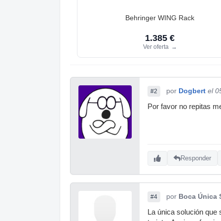
Behringer WING Rack
1.385 €
Ver oferta
→
por
Dogbert
el 0
#2
Por favor no repitas m
Responder
por
Boca Única 
#4
La única solución que 