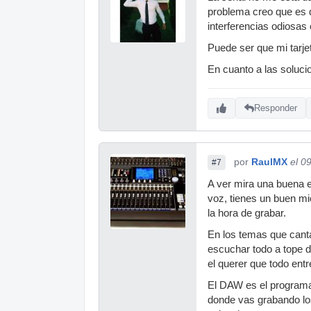
problema creo que es d
interferencias odiosas
Puede ser que mi tarje
En cuanto a las soluci
Responder
por
RaulMX
el 0
#7
A ver mira una buena e
voz, tienes un buen mi
la hora de grabar.
En los temas que canta
escuchar todo a tope d
el querer que todo ent
El DAW es el programa 
donde vas grabando los