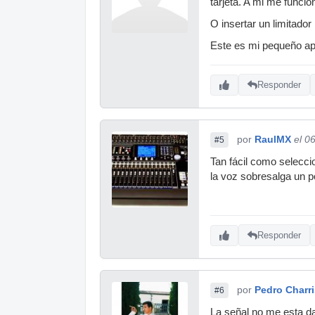
tarjeta. A mi me funcio
O insertar un limitador
Este es mi pequeño ap
Responder
por
RaulMX
el 0
#5
Tan fácil como selecci
la voz sobresalga un p
Responder
por
Pedro Charri
#6
La señal no me esta d