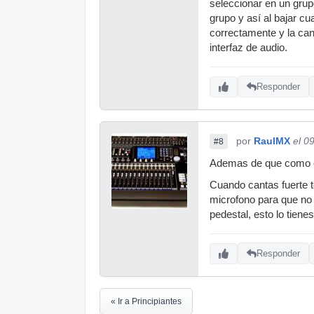
seleccionar en un grup
grupo y así al bajar cu
correctamente y la can
interfaz de audio.
Responder
por
RaulMX
el 0
#8
Ademas de que como ca
Cuando cantas fuerte te
microfono para que no s
pedestal, esto lo tien
Responder
« Ir a Principiantes