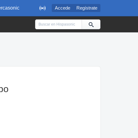

rcasonic
Accede
Regístrate
bo