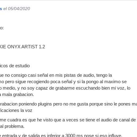
s
el 05/04/2020
o:
CKIE ONYX ARTIST 1.2
icos de estudio
e no consigo casi señal en mis pistas de audio, tengo la
mo pero sigue recogiendo poca señal y si la pongo al maximo se
no medio, y no soy capaz de grabarme escuchando bien mi voz, lo
 mala grabacion.
grabacion poniendo plugins pero no me gusta porque sino le pones m
caciones la voz
e me cuadra es que he visto que a veces se tiene el audio de canal de
 al problema.
de entrada y de salida es inferior a 3000 ms nose si eso influye.