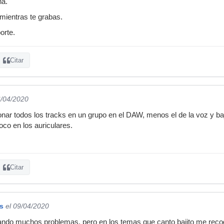
na.
 mientras te grabas.
orte.
Citar
6/04/2020
onar todos los tracks en un grupo en el DAW, menos el de la voz y baj
oco en los auriculares.
Citar
s
el 09/04/2020
ando muchos problemas, pero en los temas que canto bajito me reco