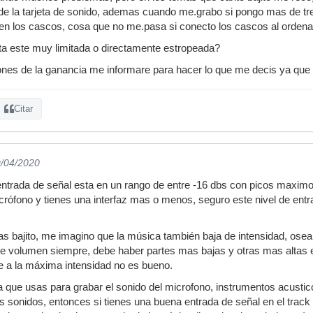
e la tarjeta de sonido, ademas cuando me.grabo si pongo mas de tre
 en los cascos, cosa que no me.pasa si conecto los cascos al ordena
ta este muy limitada o directamente estropeada?
ones de la ganancia me informare para hacer lo que me decis ya que
Citar
9/04/2020
ntrada de señal esta en un rango de entre -16 dbs con picos maximos
crófono y tienes una interfaz mas o menos, seguro este nivel de entr
s bajito, me imagino que la música también baja de intensidad, osea
e volumen siempre, debe haber partes mas bajas y otras mas altas es
re a la máxima intensidad no es bueno.
que usas para grabar el sonido del microfono, instrumentos acusticos
 sonidos, entonces si tienes una buena entrada de señal en el trac