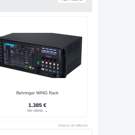
Behringer WING Rack
1.385 €
Ver oferta
→
Enlaces de afiliación