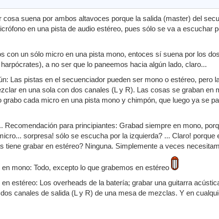
 cosa suena por ambos altavoces porque la salida (master) del secu
crófono en una pista de audio estéreo, pues sólo se va a escuchar p
s con un sólo micro en una pista mono, entoces sí suena por los d
harpócrates), a no ser que lo paneemos hacia algún lado, claro...
: Las pistas en el secuenciador pueden ser mono o estéreo, pero la s
ezclar en una sola con dos canales (L y R). Las cosas se graban en 
 grabo cada micro en una pista mono y chimpón, que luego ya se pa
.. Recomendación para principiantes: Grabad siempre en mono, porque
cro... sorpresa! sólo se escucha por la izquierda? ... Claro! porque 
jas tiene grabar en estéreo? Ninguna. Simplemente a veces necesita
 en mono: Todo, excepto lo que grabemos en estéreo
en estéreo: Los overheads de la batería; grabar una guitarra acústic
s dos canales de salida (L y R) de una mesa de mezclas. Y en cualq