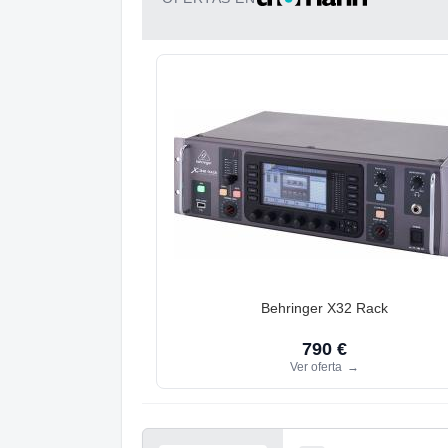
Behringer X32 Rack
790 €
Ver oferta
→