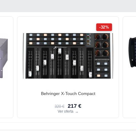
-32%
Behringer X-Touch Compact
217 €
320 €
Ver oferta
→