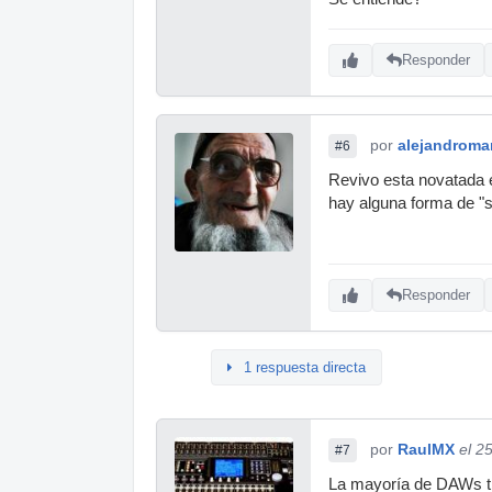
Responder
por
alejandromar
#6
Revivo esta novatada 
hay alguna forma de "s
Responder
1 respuesta directa
por
RaulMX
el 2
#7
La mayoría de DAWs ti