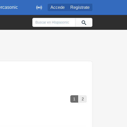

rcasonic
Accede
Regístrate
1
2