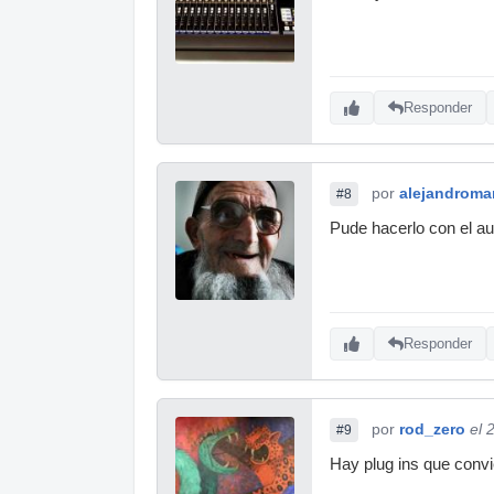
Responder
por
alejandromar
#8
Pude hacerlo con el au
Responder
por
rod_zero
el 
#9
Hay plug ins que convi