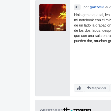
por
gonzo93
el 
#1
Hola gente que tal, le
mi notebook con el mic
de un lado la grabacion
de los dos lados, desp
que con una sola entr
pueden dar, muchas gr
Responder
OFERTAS EN