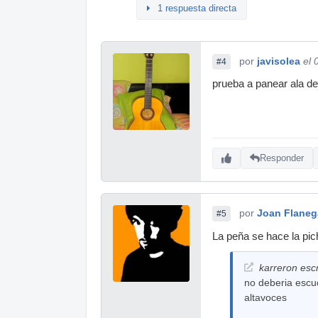
1 respuesta directa
por
javisolea
el 
#4
prueba a panear ala de
Responder
por
Joan Flane
#5
La peña se hace la pich
karreron escr
no deberia escu
altavoces