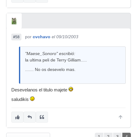
por
cvchavo
el 09/10/2003
#58
"Maese_Sonoro" escribió:
la ultima peli de Terry Gilliam.....
....... No os desevelo mas.
Desevelanos el titulo majete
saludikis
1
2
3
4