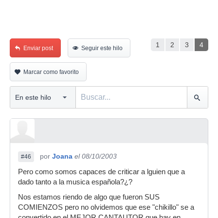
1
2
3
4
Enviar post
Seguir este hilo
Marcar como favorito
por
Joana
el 08/10/2003
#46
Pero como somos capaces de criticar a lguien que a
dado tanto a la musica española?¿?
Nos estamos riendo de algo que fueron SUS
COMIENZOS pero no olvidemos que ese "chikillo" se a
convertido en el MEJOR CANTAUTOR que hay en