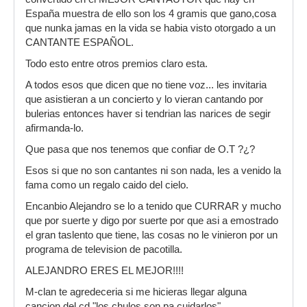
España muestra de ello son los 4 gramis que gano,cosa
que nunka jamas en la vida se habia visto otorgado a un
CANTANTE ESPAÑOL.
Todo esto entre otros premios claro esta.
A todos esos que dicen que no tiene voz... les invitaria
que asistieran a un concierto y lo vieran cantando por
bulerias entonces haver si tendrian las narices de segir
afirmanda-lo.
Que pasa que nos tenemos que confiar de O.T ?¿?
Esos si que no son cantantes ni son nada, les a venido la
fama como un regalo caido del cielo.
Encanbio Alejandro se lo a tenido que CURRAR y mucho
que por suerte y digo por suerte por que asi a emostrado
el gran taslento que tiene, las cosas no le vinieron por un
programa de television de pacotilla.
ALEJANDRO ERES EL MEJOR!!!!
M-clan te agredeceria si me hicieras llegar alguna
cancion del cd "los chulos son pa cuidarlos"