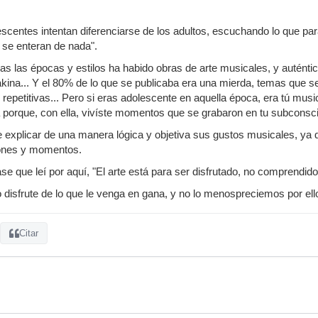
escentes intentan diferenciarse de los adultos, escuchando lo que pa
o se enteran de nada".
das las épocas y estilos ha habido obras de arte musicales, y auténti
kina... Y el 80% de lo que se publicaba era una mierda, temas que se 
repetitivas... Pero si eras adolescente en aquella época, era tú music
a porque, con ella, vivíste momentos que se grabaron en tu subconsci
explicar de una manera lógica y objetiva sus gustos musicales, ya
iones y momentos.
e que leí por aquí, "El arte está para ser disfrutado, no comprendido
isfrute de lo que le venga en gana, y no lo menospreciemos por ello.
Citar