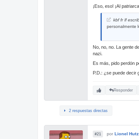
¡Eso, eso! ¡Al patriar
kbf fr lf escri
personalmente l
No, no, no. La gente d
nazi.
Es más, pido perdón p
P.D.: ¿se puede decir 
Responder
2 respuestas directas
por
Lionel Hutz
#21