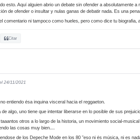
o esto. Aquí alguien abrio un debate sin ofender a absolutamente a 
ión de ofender o insultar y nulas ganas de debatir nada. Es una pena 
el comentario ni tampoco como hueles, pero como dice tu biografia, 
Citar
el 24/11/2021
o entiendo ésa inquina visceral hacia el reggaeton.
de algo, uno tiene que intentar liberarse en lo posible de sus prejuicio
taaantos otros a lo largo de la historia, un movimiento social-music
ndo las cosas muy bien....
iendose de los Depeche Mode en los 80 "eso ni és música, ni es nad