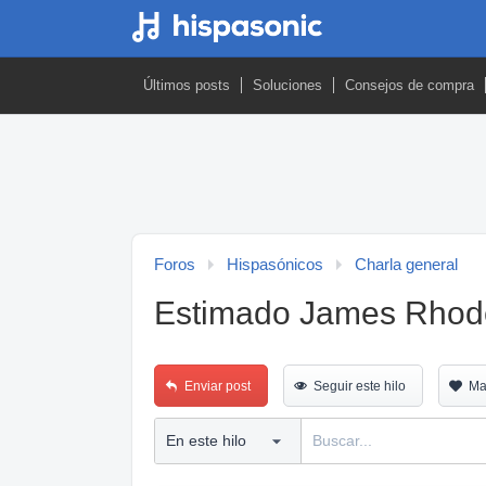
Últimos posts
Soluciones
Consejos de compra
Foros
Hispasónicos
Charla general
Estimado James Rhodes
Enviar post
Seguir este hilo
Ma