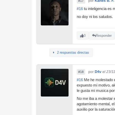
por
Karles B. F.
#17
#16
tu inteligencia es
no doy ni los saludos.
3
Responder
2 respuestas directas
por
D4v
el 23/1
#18
#16
Me he molestado en
expuesto mi motivo, al
le gusta mi musica por
No me iba a molestar e
agotamiento mental, el
auxilio por la saturaci