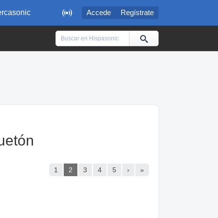

rcasonic
Accede
Regístrate
uetón
1
2
3
4
5
›
»