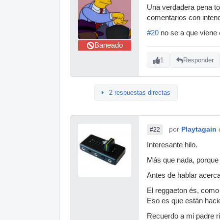
Una verdadera pena tod
comentarios con intenc
#20
no se a que viene 
Baneado
1
Responder
2 respuestas directas
por
Playtagain
#22
Interesante hilo.
Más que nada, porque n
Antes de hablar acerca 
El reggaeton és, como 
Eso es que están hacie
Recuerdo a mi padre r