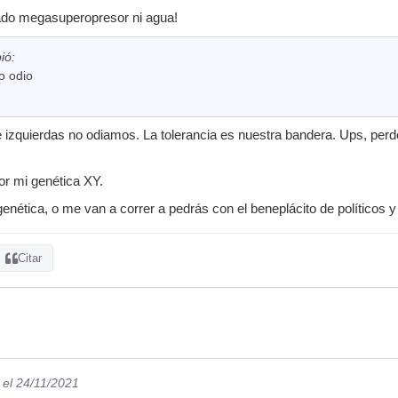
cado megasuperopresor ni agua!
bió:
o odio
e izquierdas no odiamos. La tolerancia es nuestra bandera. Ups, per
or mi genética XY.
genética, o me van a correr a pedrás con el beneplácito de políticos 
Citar
el 24/11/2021