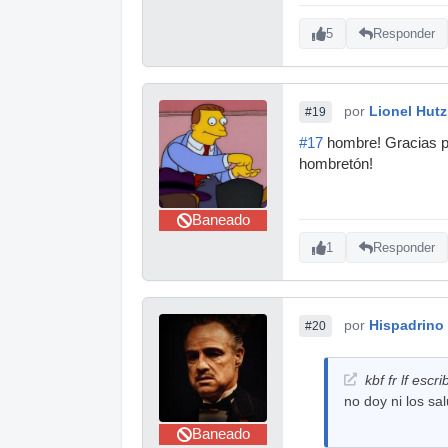
5
Responder
por
Lionel Hutz
#19
#17
hombre! Gracias po
hombretón!
Baneado
1
Responder
por
Hispadrino
#20
kbf fr lf escri
no doy ni los sa
Baneado