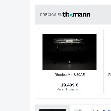
PRECIOS EN
Rhodes Mk 8/80AE
R
19.499 €
Ver en thomann
→