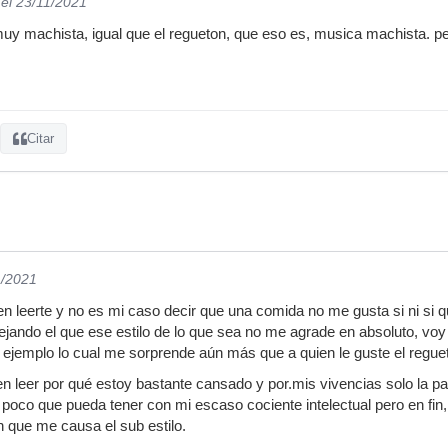
el 23/11/2021
 muy machista, igual que el regueton, que eso es, musica machista. p
Citar
1/2021
 leerte y no es mi caso decir que una comida no me gusta si ni si qu
ejando el que ese estilo de lo que sea no me agrade en absoluto, voy 
 ejemplo lo cual me sorprende aún más que a quien le guste el regue
n leer por qué estoy bastante cansado y por.mis vivencias solo la 
 poco que pueda tener con mi escaso cociente intelectual pero en fin,
ón que me causa el sub estilo.