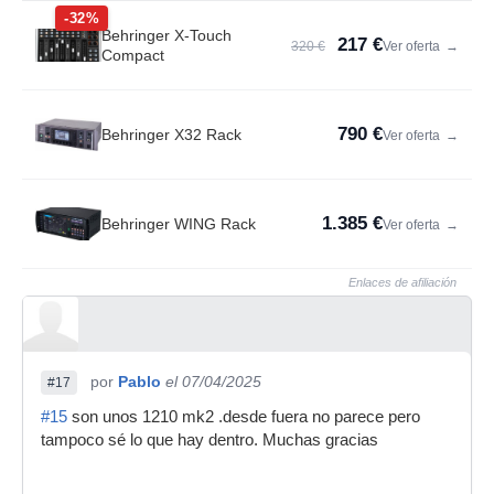
-32%
Behringer X-Touch
217 €
320 €
Ver oferta
→
Compact
790 €
Behringer X32 Rack
Ver oferta
→
1.385 €
Behringer WING Rack
Ver oferta
→
Enlaces de afiliación
por
Pablo
el 07/04/2025
#17
#15
son unos 1210 mk2 .desde fuera no parece pero
tampoco sé lo que hay dentro. Muchas gracias