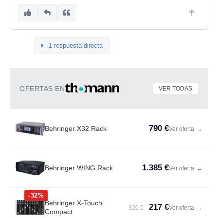
1 respuesta directa
OFERTAS EN
VER TODAS
790 €
Behringer X32 Rack
Ver oferta
→
1.385 €
Behringer WING Rack
Ver oferta
→
-32%
Behringer X-Touch
217 €
320 €
Ver oferta
→
Compact