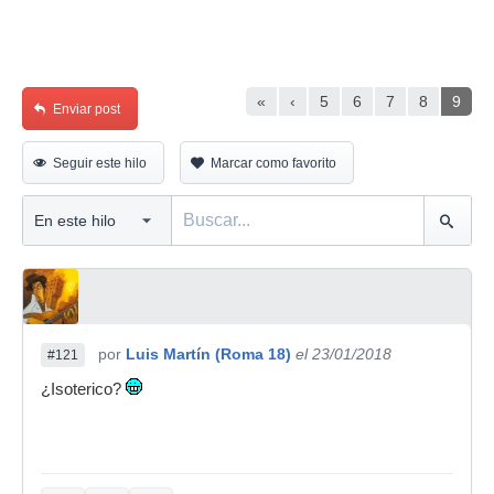
«
‹
5
6
7
8
9
Enviar post
Seguir este hilo
Marcar como favorito
por
Luis Martín (Roma 18)
el 23/01/2018
#121
¿Isoterico?