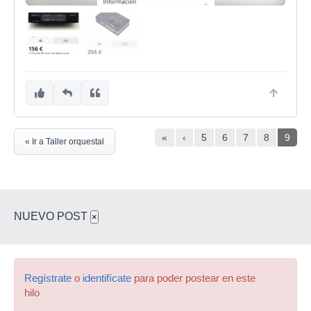
«
‹
5
6
7
8
9
« Ir a Taller orquestal
NUEVO POST
×
Regístrate
o
identifícate
para poder postear en este
hilo