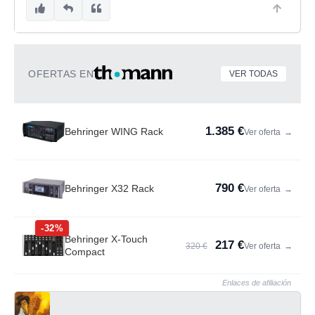
OFERTAS EN
VER TODAS
1.385 €
Behringer WING Rack
Ver oferta
→
790 €
Behringer X32 Rack
Ver oferta
→
-32%
Behringer X-Touch
217 €
320 €
Ver oferta
→
Compact
Enlaces de afiliación