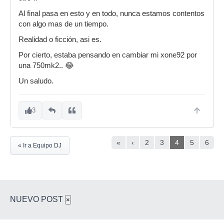
Al final pasa en esto y en todo, nunca estamos contentos
con algo mas de un tiempo.
Realidad o ficción, asi es.
Por cierto, estaba pensando en cambiar mi xone92 por
una 750mk2.. 😂
Un saludo.
3
«
‹
2
3
4
5
6
« Ir a Equipo DJ
NUEVO POST
×