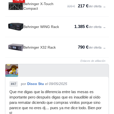
Behringer X-Touch
217 €
320 €
Ver oferta
→
Compact
1.385 €
Behringer WING Rack
Ver oferta
→
790 €
Behringer X32 Rack
Ver oferta
→
Enlaces de afiliación
por
Disco Stu
el 09/05/2025
#47
Que me digas que la diferencia entre las mesas es
importante pero después digas que es inaudible al oído
para rematar diciendo que compras vinilos porque sino
parece que no eres dj… pues ya me dice todo. Bien por
ti!