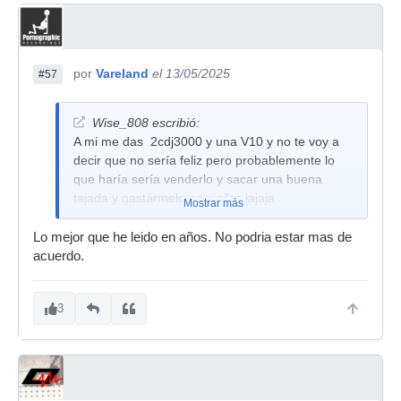
por
Vareland
el 13/05/2025
#57
Wise_808 escribió:
A mi me das 2cdj3000 y una V10 y no te voy a
decir que no sería feliz pero probablemente lo
que haría sería venderlo y sacar una buena
tajada y gastármelo en vinilos jajaja
Mostrar más
Lo mejor que he leido en años. No podria estar mas de
acuerdo.
3