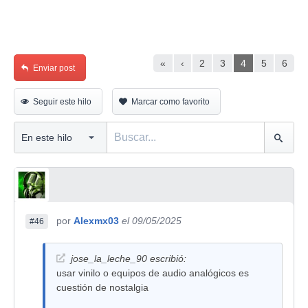
«
‹
2
3
4
5
6
Enviar post
Seguir este hilo
Marcar como favorito
por
Alexmx03
el 09/05/2025
#46
jose_la_leche_90 escribió:
usar vinilo o equipos de audio analógicos es
cuestión de nostalgia