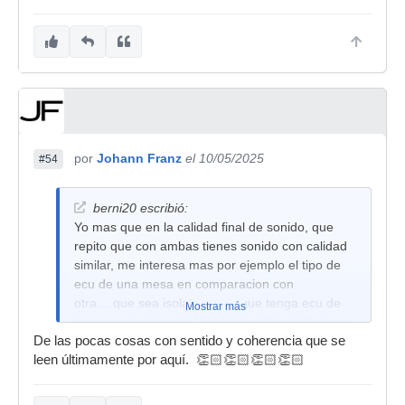
por
Johann Franz
el 10/05/2025
#54
berni20 escribió:
Yo mas que en la calidad final de sonido, que
repito que con ambas tienes sonido con calidad
similar, me interesa mas por ejemplo el tipo de
ecu de una mesa en comparacion con
otra….que sea isolator o no, que tenga ecu de
Mostrar más
tres o cuatro bandas, que tenga filtros/efectos o
De las pocas cosas con sentido y coherencia que se
no los tenga…asi como caracteristicas de la
leen últimamente por aquí. 👏🏻👏🏻👏🏻👏🏻
mesa como faders mas o menos largos y curvas
diferentes, tarjeta de sonido….