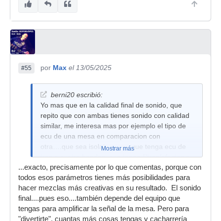
por
Max
el 13/05/2025
#55
berni20 escribió:
Yo mas que en la calidad final de sonido, que
repito que con ambas tienes sonido con calidad
similar, me interesa mas por ejemplo el tipo de
ecu de una mesa en comparacion con
otra….que sea isolator o no, que tenga ecu de
Mostrar más
tres o cuatro bandas, que tenga filtros/efectos o
...exacto, precisamente por lo que comentas, porque con
no los tenga…asi como caracteristicas de la
todos esos parámetros tienes más posibilidades para
mesa como faders mas o menos largos y curvas
hacer mezclas más creativas en su resultado. El sonido
diferentes, tarjeta de sonido….
final....pues eso....también depende del equipo que
tengas para amplificar la señal de la mesa. Pero para
"divertirte", cuantas más cosas tengas y cacharrería