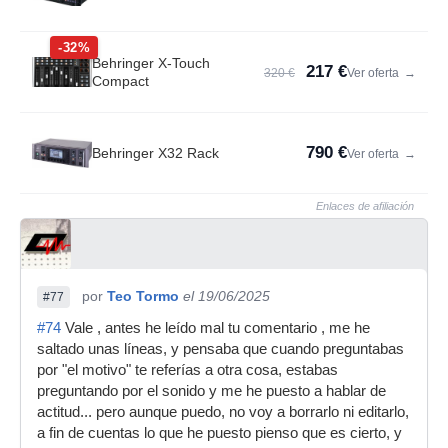
-32%
Behringer X-Touch
217 €
320 €
Ver oferta
→
Compact
790 €
Behringer X32 Rack
Ver oferta
→
Enlaces de afiliación
por
Teo Tormo
el 19/06/2025
#77
#74
Vale , antes he leído mal tu comentario , me he
saltado unas líneas, y pensaba que cuando preguntabas
por "el motivo" te referías a otra cosa, estabas
preguntando por el sonido y me he puesto a hablar de
actitud... pero aunque puedo, no voy a borrarlo ni editarlo,
a fin de cuentas lo que he puesto pienso que es cierto, y