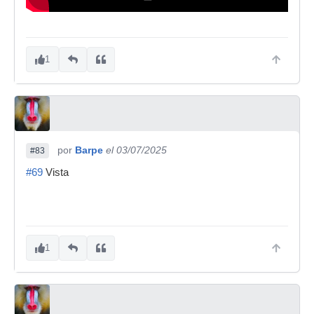
1
por
Barpe
el 03/07/2025
#83
#69
Vista
1