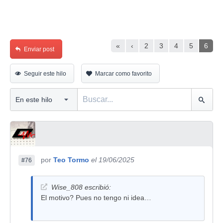
«
‹
2
3
4
5
6
Enviar post
Seguir este hilo
Marcar como favorito
por
Teo Tormo
el 19/06/2025
#76
Wise_808 escribió:
El motivo? Pues no tengo ni idea…